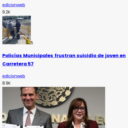
edicionweb
9.2K
5
Policías Municipales frustran suicidio de joven en
Carretera 57
edicionweb
8.9K