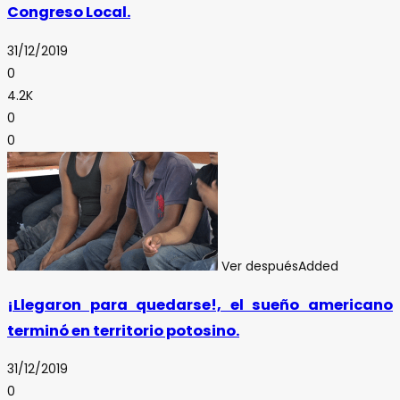
Congreso Local.
31/12/2019
0
4.2K
0
0
Ver después
Added
¡Llegaron para quedarse!, el sueño americano
terminó en territorio potosino.
31/12/2019
0