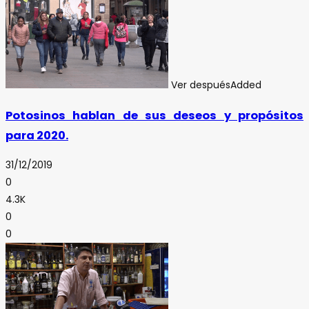
Ver después
Added
Potosinos hablan de sus deseos y propósitos
para 2020.
31/12/2019
0
4.3K
0
0