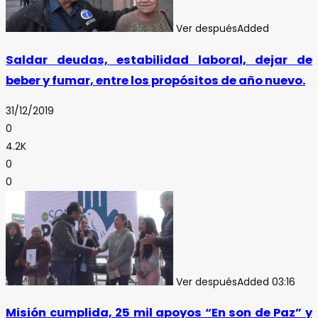
Ver después
Added
Saldar deudas, estabilidad laboral, dejar de
beber y fumar, entre los propósitos de año nuevo.
31/12/2019
0
4.2K
0
0
Ver después
Added
03:16
Misión cumplida, 25 mil apoyos “En son de Paz” y