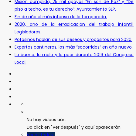
Misión cumplida, 25 mil apoyos “En son de Paz” y “De
piso a techo, es tu derecho”: Ayuntamiento SLP.
Fin de año el más intenso de la temporada.
2020, año de la erradicación del trabajo infantil:
Legisladores.
Potosinos hablan de sus deseos y propósitos para 2020.
Expertos cantineros, los más “socorridos” en año nuevo.
Lo bueno, lo malo y lo peor durante 2019 del Congreso
Local.
No hay videos aún
Da click en "Ver después" y aquí aparecerán
Verlos todos