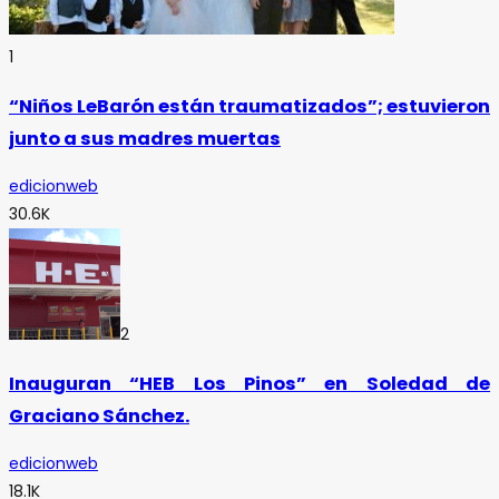
1
“Niños LeBarón están traumatizados”; estuvieron
junto a sus madres muertas
edicionweb
30.6K
2
Inauguran “HEB Los Pinos” en Soledad de
Graciano Sánchez.
edicionweb
18.1K