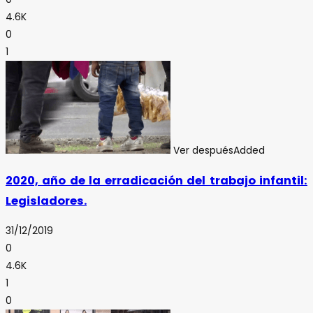
4.6K
0
1
Ver después
Added
2020, año de la erradicación del trabajo infantil:
Legisladores.
31/12/2019
0
4.6K
1
0