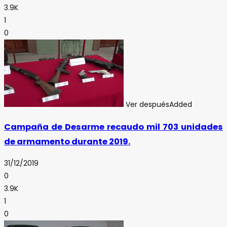
3.9K
1
0
Ver después
Added
Campaña de Desarme recaudo mil 703 unidades
de armamento durante 2019.
31/12/2019
0
3.9K
1
0