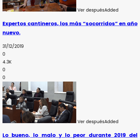
Ver después
Added
Expertos cantineros, los más “socorridos” en año
nuevo.
31/12/2019
0
4.3K
0
0
Ver después
Added
Lo bueno, lo malo y lo peor durante 2019 del