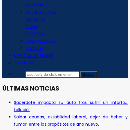
NACIONAL
INTERNACIONAL
DEPORTES
CLIMA
CULTURA
ESPECTACULOS
FINANZAS
NOTICIAS ACTUALES
TV EN VIVO
ÚLTIMAS NOTICIAS
Sacerdote impacta su auto tras sufrir un infarto…
falleció.
Saldar deudas, estabilidad laboral, dejar de beber y
fumar, entre los propósitos de año nuevo.