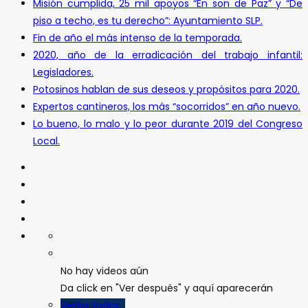
Misión cumplida, 25 mil apoyos “En son de Paz” y “De
piso a techo, es tu derecho”: Ayuntamiento SLP.
Fin de año el más intenso de la temporada.
2020, año de la erradicación del trabajo infantil:
Legisladores.
Potosinos hablan de sus deseos y propósitos para 2020.
Expertos cantineros, los más “socorridos” en año nuevo.
Lo bueno, lo malo y lo peor durante 2019 del Congreso
Local.
No hay videos aún
Da click en "Ver después" y aquí aparecerán
Verlos todos