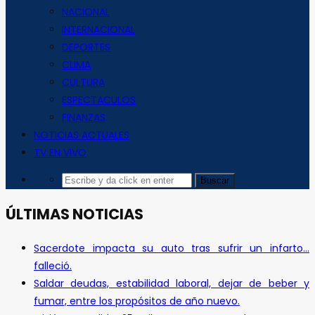
NACIONAL
INTERNACIONAL
DEPORTES
CLIMA
CULTURA
ESPECTACULOS
FINANZAS
NOTICIAS ACTUALES
TV EN VIVO
ÚLTIMAS NOTICIAS
Sacerdote impacta su auto tras sufrir un infarto…
falleció.
Saldar deudas, estabilidad laboral, dejar de beber y
fumar, entre los propósitos de año nuevo.