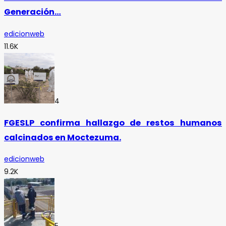
Generación…
edicionweb
11.6K
4
FGESLP confirma hallazgo de restos humanos
calcinados en Moctezuma.
edicionweb
9.2K