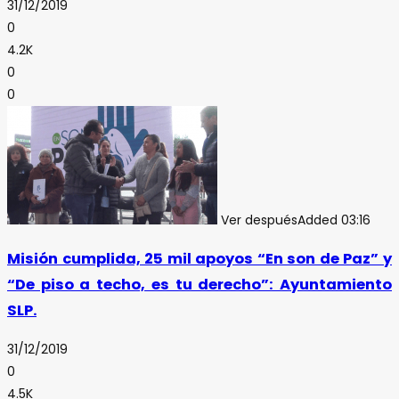
31/12/2019
0
4.2K
0
0
Ver después
Added
03:16
Misión cumplida, 25 mil apoyos “En son de Paz” y
“De piso a techo, es tu derecho”: Ayuntamiento
SLP.
31/12/2019
0
4.5K