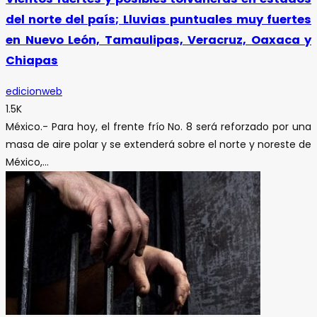
del norte del país; Lluvias puntuales muy fuertes
en Nuevo León, Tamaulipas, Veracruz, Oaxaca y
Chiapas
edicionweb
1.5K
México.- Para hoy, el frente frío No. 8 será reforzado por una
masa de aire polar y se extenderá sobre el norte y noreste de
México,...