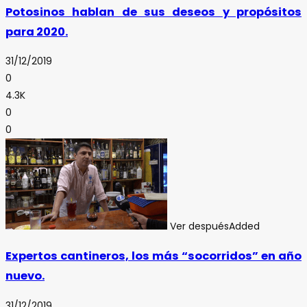
Potosinos hablan de sus deseos y propósitos
para 2020.
31/12/2019
0
4.3K
0
0
Ver después
Added
Expertos cantineros, los más “socorridos” en año
nuevo.
31/12/2019