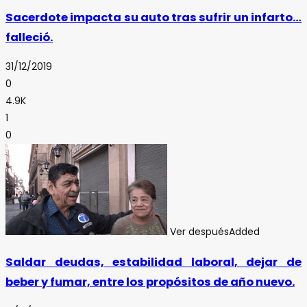
Sacerdote impacta su auto tras sufrir un infarto…
falleció.
31/12/2019
0
4.9K
1
0
Ver después
Added
Saldar deudas, estabilidad laboral, dejar de
beber y fumar, entre los propósitos de año nuevo.