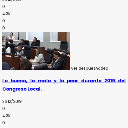
0
4.3K
0
0
Ver después
Added
Lo bueno, lo malo y lo peor durante 2019 del
Congreso Local.
31/12/2019
0
4.3K
0