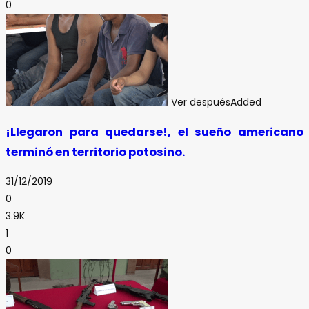
0
Ver después
Added
¡Llegaron para quedarse!, el sueño americano
terminó en territorio potosino.
31/12/2019
0
3.9K
1
0