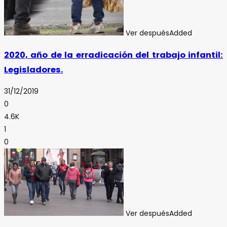
Ver después
Added
2020, año de la erradicación del trabajo infantil:
Legisladores.
31/12/2019
0
4.6K
1
0
Ver después
Added