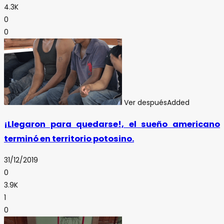
4.3K
0
0
Ver después
Added
¡Llegaron para quedarse!, el sueño americano
terminó en territorio potosino.
31/12/2019
0
3.9K
1
0