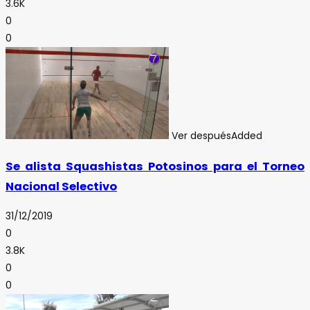
3.6K
0
0
Ver después
Added
Se alista Squashistas Potosinos para el Torneo
Nacional Selectivo
31/12/2019
0
3.8K
0
0