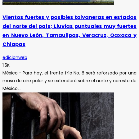
Vientos fuertes y posibles tolvaneras en estados
del norte del país; Lluvias puntuales muy fuertes
en Nuevo León, Tamaulipas, Veracruz, Oaxaca y
Chiapas
edicionweb
1.5K
México.- Para hoy, el frente frío No. 8 será reforzado por una
masa de aire polar y se extenderá sobre el norte y noreste de
México,...