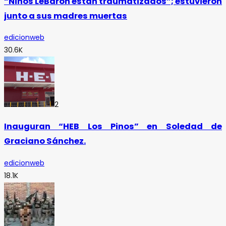
“Niños LeBarón están traumatizados”; estuvieron
junto a sus madres muertas
edicionweb
30.6K
2
Inauguran “HEB Los Pinos” en Soledad de
Graciano Sánchez.
edicionweb
18.1K