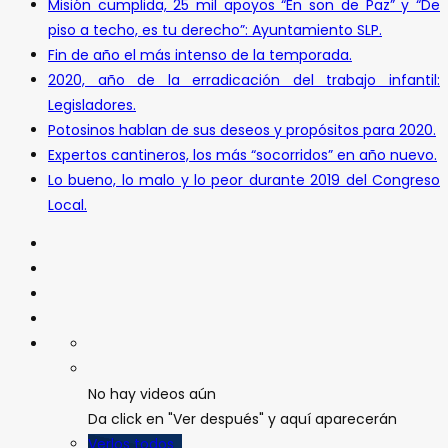
Misión cumplida, 25 mil apoyos “En son de Paz” y “De
piso a techo, es tu derecho”: Ayuntamiento SLP.
Fin de año el más intenso de la temporada.
2020, año de la erradicación del trabajo infantil:
Legisladores.
Potosinos hablan de sus deseos y propósitos para 2020.
Expertos cantineros, los más “socorridos” en año nuevo.
Lo bueno, lo malo y lo peor durante 2019 del Congreso
Local.
No hay videos aún
Da click en "Ver después" y aquí aparecerán
Verlos todos