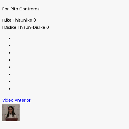
Por: Rita Contreras
I Like This
Unlike
0
I Dislike This
Un-Dislike
0
Video Anterior