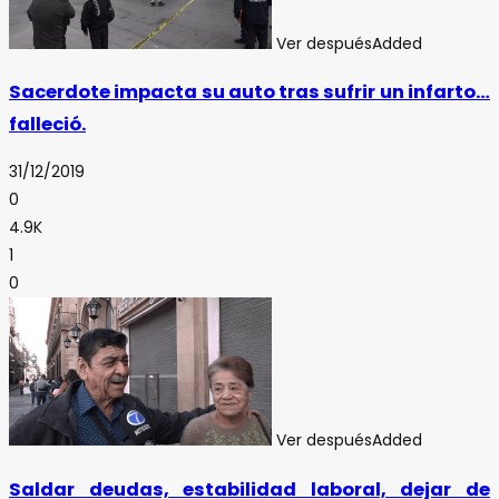
Ver después
Added
Sacerdote impacta su auto tras sufrir un infarto…
falleció.
31/12/2019
0
4.9K
1
0
Ver después
Added
Saldar deudas, estabilidad laboral, dejar de