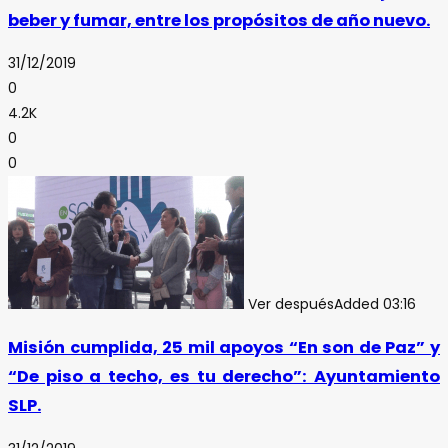
beber y fumar, entre los propósitos de año nuevo.
31/12/2019
0
4.2K
0
0
Ver después
Added
03:16
Misión cumplida, 25 mil apoyos “En son de Paz” y
“De piso a techo, es tu derecho”: Ayuntamiento
SLP.