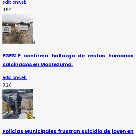
edicionweb
11.6K
4
FGESLP confirma hallazgo de restos humanos
calcinados en Moctezuma.
edicionweb
9.2K
5
Policías Municipales frustran suicidio de joven en