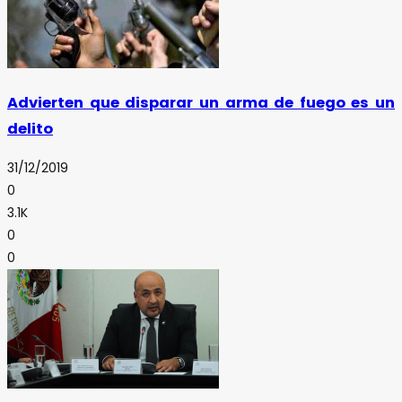
Advierten que disparar un arma de fuego es un
delito
31/12/2019
0
3.1K
0
0