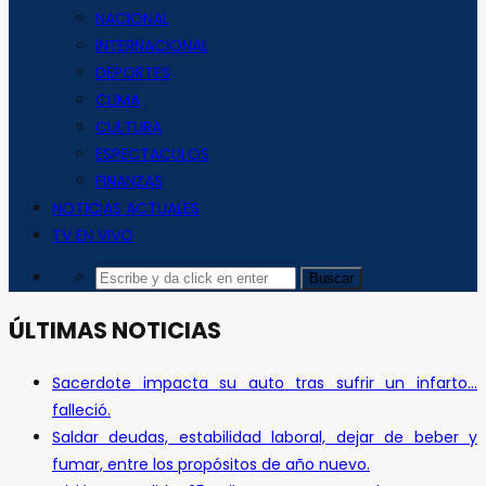
NACIONAL
INTERNACIONAL
DEPORTES
CLIMA
CULTURA
ESPECTACULOS
FINANZAS
NOTICIAS ACTUALES
TV EN VIVO
ÚLTIMAS NOTICIAS
Sacerdote impacta su auto tras sufrir un infarto…
falleció.
Saldar deudas, estabilidad laboral, dejar de beber y
fumar, entre los propósitos de año nuevo.