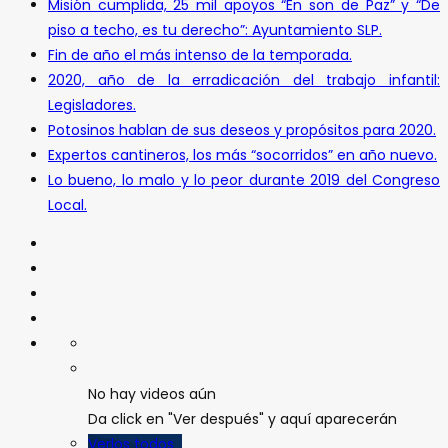
Misión cumplida, 25 mil apoyos “En son de Paz” y “De
piso a techo, es tu derecho”: Ayuntamiento SLP.
Fin de año el más intenso de la temporada.
2020, año de la erradicación del trabajo infantil:
Legisladores.
Potosinos hablan de sus deseos y propósitos para 2020.
Expertos cantineros, los más “socorridos” en año nuevo.
Lo bueno, lo malo y lo peor durante 2019 del Congreso
Local.
No hay videos aún
Da click en "Ver después" y aquí aparecerán
Verlos todos