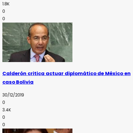
1.8K
0
0
Calderón critica actuar diplomático de México en
caso Bolivia
30/12/2019
0
3.4K
0
0