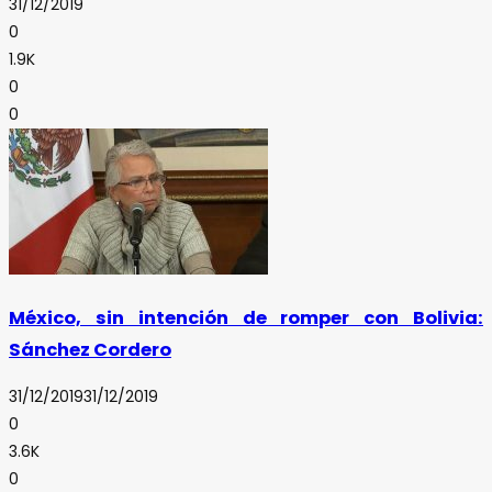
31/12/2019
0
1.9K
0
0
México, sin intención de romper con Bolivia:
Sánchez Cordero
31/12/2019
31/12/2019
0
3.6K
0