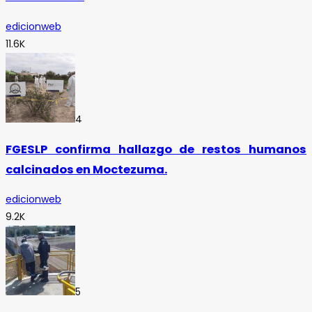
edicionweb
11.6K
4
FGESLP confirma hallazgo de restos humanos
calcinados en Moctezuma.
edicionweb
9.2K
5