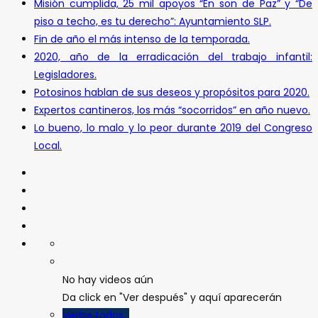
Misión cumplida, 25 mil apoyos “En son de Paz” y “De
piso a techo, es tu derecho”: Ayuntamiento SLP.
Fin de año el más intenso de la temporada.
2020, año de la erradicación del trabajo infantil:
Legisladores.
Potosinos hablan de sus deseos y propósitos para 2020.
Expertos cantineros, los más “socorridos” en año nuevo.
Lo bueno, lo malo y lo peor durante 2019 del Congreso
Local.
No hay videos aún
Da click en "Ver después" y aquí aparecerán
Verlos todos