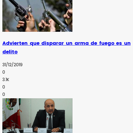
Advierten que disparar un arma de fuego es un
delito
31/12/2019
0
3.1K
0
0