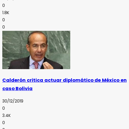
0
1.8K
0
0
Calderón critica actuar diplomático de México en
caso Bolivia
30/12/2019
0
3.4K
0