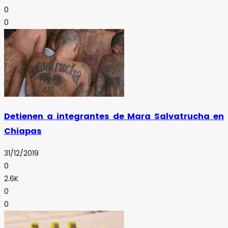
0
0
Detienen a integrantes de Mara Salvatrucha en
Chiapas
31/12/2019
0
2.6K
0
0