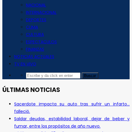
NACIONAL
INTERNACIONAL
DEPORTES
CLIMA
CULTURA
ESPECTACULOS
FINANZAS
NOTICIAS ACTUALES
TV EN VIVO
ÚLTIMAS NOTICIAS
Sacerdote impacta su auto tras sufrir un infarto…
falleció.
Saldar deudas, estabilidad laboral, dejar de beber y
fumar, entre los propósitos de año nuevo.