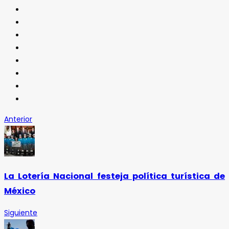
Anterior
La Lotería Nacional festeja política turística de
México
Siguiente