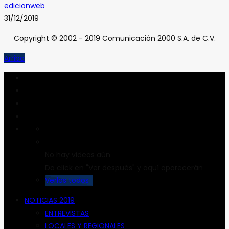
edicionweb
31/12/2019
Copyright © 2002 - 2019 Comunicación 2000 S.A. de C.V.
Arriba
No hay videos aún
Da click en "Ver después" y aquí aparecerán
Verlos todos
NOTICIAS 2019
ENTREVISTAS
LOCALES Y REGIONALES