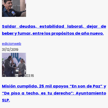
Saldar deudas, estabilidad laboral, dejar de
beber y fumar, entre los propósitos de año nuevo.
edicionweb
31/12/2019
03:16
Misión cumplida, 25 mil apoyos “En son de Paz” y
“De piso a techo, es tu derecho”: Ayuntamiento
SLP.