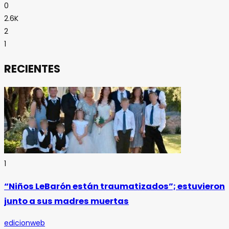
0
2.6K
2
1
RECIENTES
1
“Niños LeBarón están traumatizados”; estuvieron
junto a sus madres muertas
edicionweb