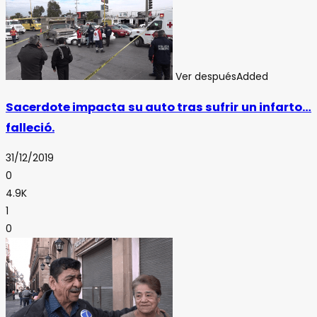
Ver después
Added
Sacerdote impacta su auto tras sufrir un infarto…
falleció.
31/12/2019
0
4.9K
1
0