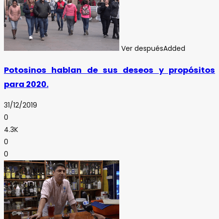
Ver después
Added
Potosinos hablan de sus deseos y propósitos
para 2020.
31/12/2019
0
4.3K
0
0