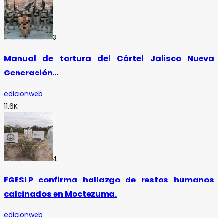
3
Manual de tortura del Cártel Jalisco Nueva
Generación…
edicionweb
11.6K
4
FGESLP confirma hallazgo de restos humanos
calcinados en Moctezuma.
edicionweb