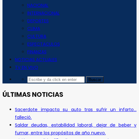
NACIONAL
INTERNACIONAL
DEPORTES
CLIMA
CULTURA
ESPECTACULOS
FINANZAS
NOTICIAS ACTUALES
TV EN VIVO
ÚLTIMAS NOTICIAS
Sacerdote impacta su auto tras sufrir un infarto…
falleció.
Saldar deudas, estabilidad laboral, dejar de beber y
fumar, entre los propósitos de año nuevo.