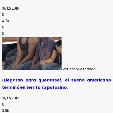
31/12/2019
0
4.2K
0
0
Ver después
Added
¡Llegaron para quedarse!, el sueño americano
terminó en territorio potosino.
31/12/2019
0
3.9K