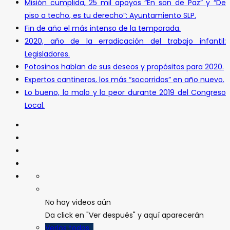
Misión cumplida, 25 mil apoyos “En son de Paz” y “De
piso a techo, es tu derecho”: Ayuntamiento SLP.
Fin de año el más intenso de la temporada.
2020, año de la erradicación del trabajo infantil:
Legisladores.
Potosinos hablan de sus deseos y propósitos para 2020.
Expertos cantineros, los más “socorridos” en año nuevo.
Lo bueno, lo malo y lo peor durante 2019 del Congreso
Local.
No hay videos aún
Da click en "Ver después" y aquí aparecerán
Verlos todos