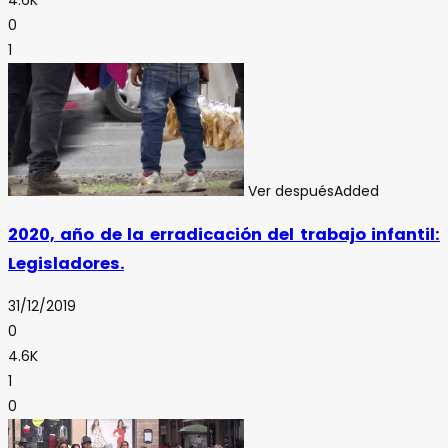
0
1
Ver después
Added
2020, año de la erradicación del trabajo infantil:
Legisladores.
31/12/2019
0
4.6K
1
0