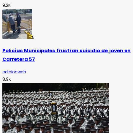
9.2K
5
Policías Municipales frustran suicidio de joven en
Carretera 57
edicionweb
8.9K