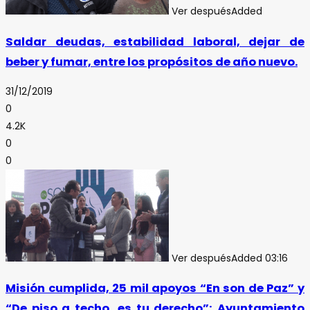
Ver después
Added
Saldar deudas, estabilidad laboral, dejar de
beber y fumar, entre los propósitos de año nuevo.
31/12/2019
0
4.2K
0
0
Ver después
Added
03:16
Misión cumplida, 25 mil apoyos “En son de Paz” y
“De piso a techo, es tu derecho”: Ayuntamiento