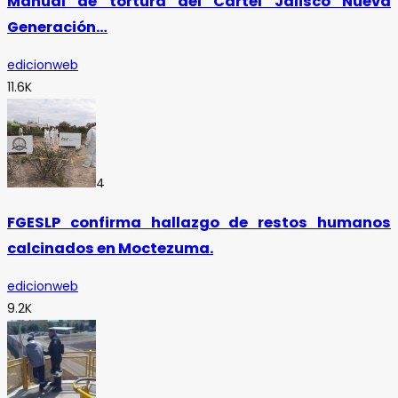
Manual de tortura del Cártel Jalisco Nueva
Generación…
edicionweb
11.6K
4
FGESLP confirma hallazgo de restos humanos
calcinados en Moctezuma.
edicionweb
9.2K