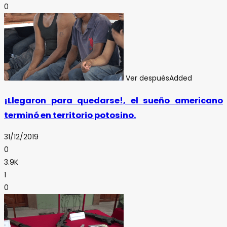
0
Ver después
Added
¡Llegaron para quedarse!, el sueño americano
terminó en territorio potosino.
31/12/2019
0
3.9K
1
0