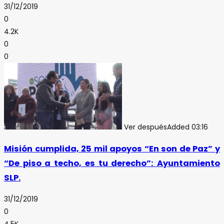
31/12/2019
0
4.2K
0
0
Ver después
Added
03:16
Misión cumplida, 25 mil apoyos “En son de Paz” y
“De piso a techo, es tu derecho”: Ayuntamiento
SLP.
31/12/2019
0