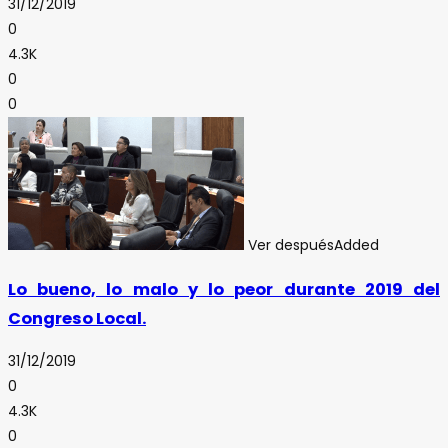
31/12/2019
0
4.3K
0
0
Ver después
Added
Lo bueno, lo malo y lo peor durante 2019 del
Congreso Local.
31/12/2019
0
4.3K
0