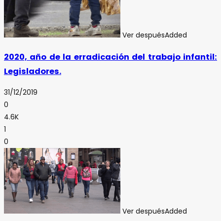
Ver después
Added
2020, año de la erradicación del trabajo infantil:
Legisladores.
31/12/2019
0
4.6K
1
0
Ver después
Added