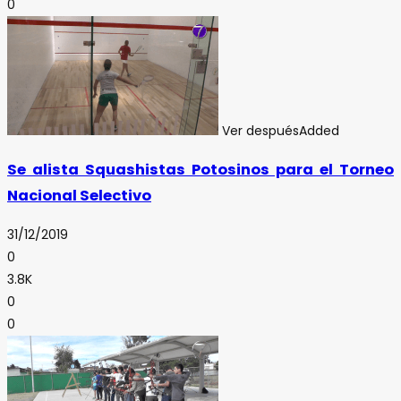
0
Ver después
Added
Se alista Squashistas Potosinos para el Torneo
Nacional Selectivo
31/12/2019
0
3.8K
0
0