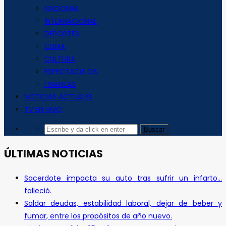
NACIONAL
INTERNACIONAL
DEPORTES
CLIMA
CULTURA
ESPECTACULOS
FINANZAS
NOTICIAS ACTUALES
TV EN VIVO
ÚLTIMAS NOTICIAS
Sacerdote impacta su auto tras sufrir un infarto…
falleció.
Saldar deudas, estabilidad laboral, dejar de beber y
fumar, entre los propósitos de año nuevo.