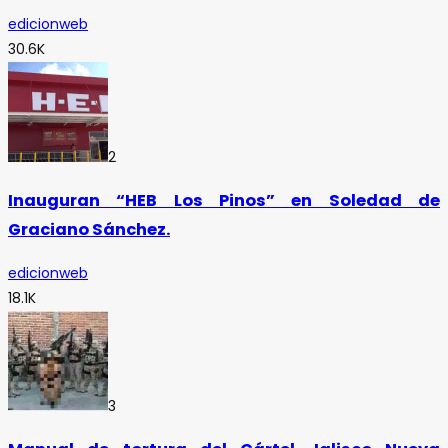
edicionweb
30.6K
2
Inauguran “HEB Los Pinos” en Soledad de
Graciano Sánchez.
edicionweb
18.1K
3