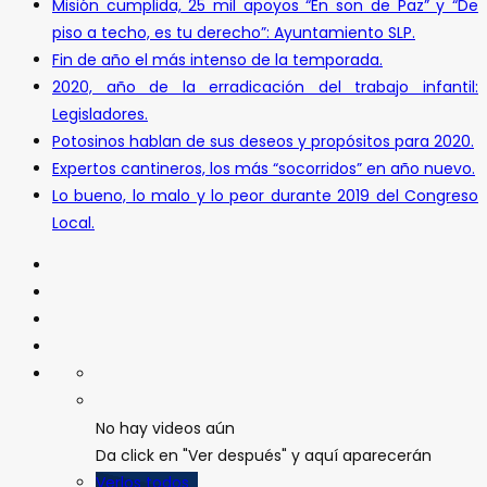
Misión cumplida, 25 mil apoyos “En son de Paz” y “De
piso a techo, es tu derecho”: Ayuntamiento SLP.
Fin de año el más intenso de la temporada.
2020, año de la erradicación del trabajo infantil:
Legisladores.
Potosinos hablan de sus deseos y propósitos para 2020.
Expertos cantineros, los más “socorridos” en año nuevo.
Lo bueno, lo malo y lo peor durante 2019 del Congreso
Local.
No hay videos aún
Da click en "Ver después" y aquí aparecerán
Verlos todos