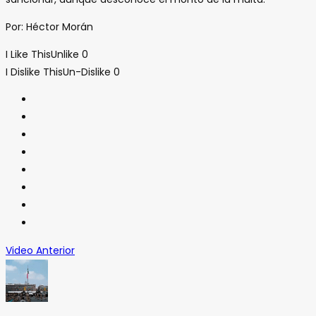
Por: Héctor Morán
I Like This
Unlike
0
I Dislike This
Un-Dislike
0
Video Anterior