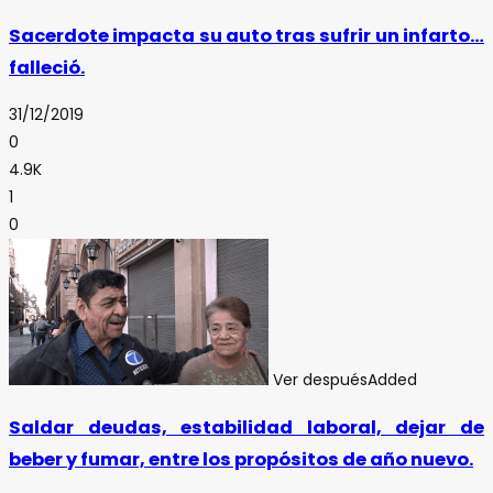
Sacerdote impacta su auto tras sufrir un infarto…
falleció.
31/12/2019
0
4.9K
1
0
Ver después
Added
Saldar deudas, estabilidad laboral, dejar de
beber y fumar, entre los propósitos de año nuevo.