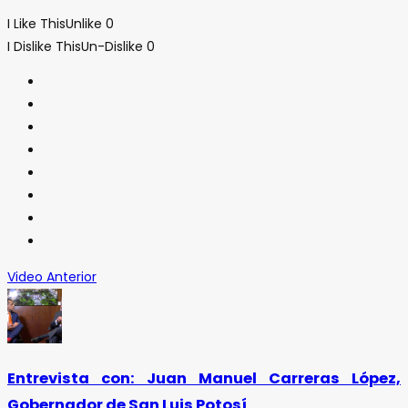
I Like This
Unlike
0
I Dislike This
Un-Dislike
0
Video Anterior
Entrevista con: Juan Manuel Carreras López,
Gobernador de San Luis Potosí