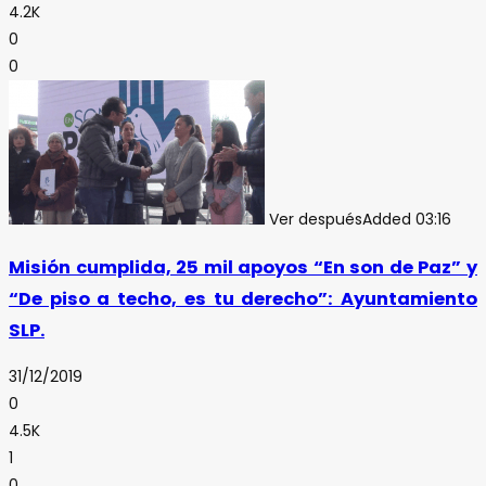
4.2K
0
0
Ver después
Added
03:16
Misión cumplida, 25 mil apoyos “En son de Paz” y
“De piso a techo, es tu derecho”: Ayuntamiento
SLP.
31/12/2019
0
4.5K
1
0