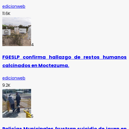
edicionweb
11.6K
4
FGESLP confirma hallazgo de restos humanos
calcinados en Moctezuma.
edicionweb
9.2K
5
Policías Municipales frustran suicidio de joven en