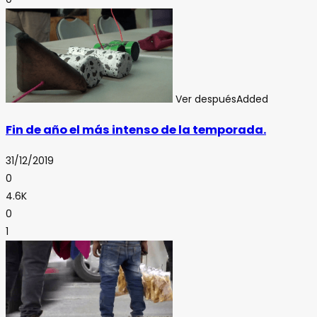
Ver después
Added
Fin de año el más intenso de la temporada.
31/12/2019
0
4.6K
0
1