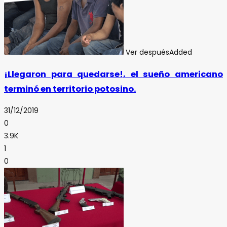
Ver después
Added
¡Llegaron para quedarse!, el sueño americano
terminó en territorio potosino.
31/12/2019
0
3.9K
1
0