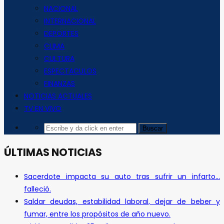
NACIONAL
INTERNACIONAL
DEPORTES
CLIMA
CULTURA
ESPECTACULOS
FINANZAS
NOTICIAS ACTUALES
TV EN VIVO
ÚLTIMAS NOTICIAS
Sacerdote impacta su auto tras sufrir un infarto…
falleció.
Saldar deudas, estabilidad laboral, dejar de beber y
fumar, entre los propósitos de año nuevo.