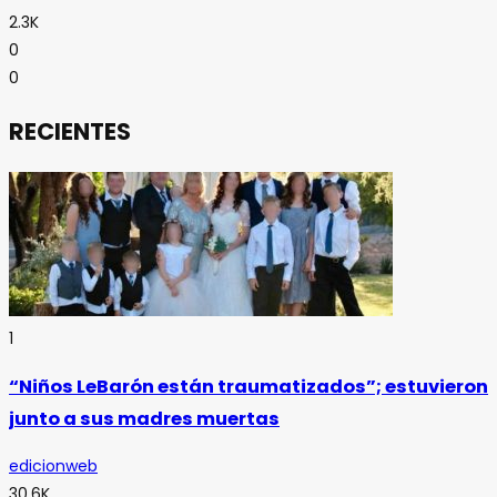
2.3K
0
0
RECIENTES
1
“Niños LeBarón están traumatizados”; estuvieron
junto a sus madres muertas
edicionweb
30.6K