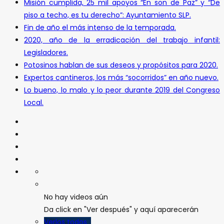
Misión cumplida, 25 mil apoyos “En son de Paz” y “De
piso a techo, es tu derecho”: Ayuntamiento SLP.
Fin de año el más intenso de la temporada.
2020, año de la erradicación del trabajo infantil:
Legisladores.
Potosinos hablan de sus deseos y propósitos para 2020.
Expertos cantineros, los más “socorridos” en año nuevo.
Lo bueno, lo malo y lo peor durante 2019 del Congreso
Local.
No hay videos aún
Da click en "Ver después" y aquí aparecerán
Verlos todos