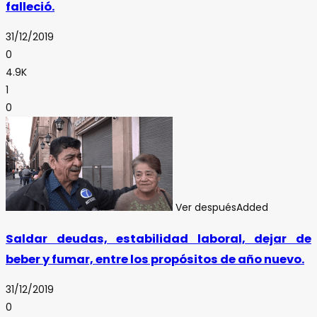
falleció.
31/12/2019
0
4.9K
1
0
Ver después
Added
Saldar deudas, estabilidad laboral, dejar de
beber y fumar, entre los propósitos de año nuevo.
31/12/2019
0