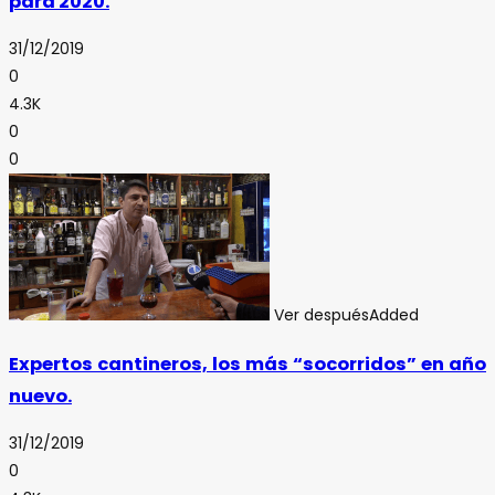
para 2020.
31/12/2019
0
4.3K
0
0
Ver después
Added
Expertos cantineros, los más “socorridos” en año
nuevo.
31/12/2019
0