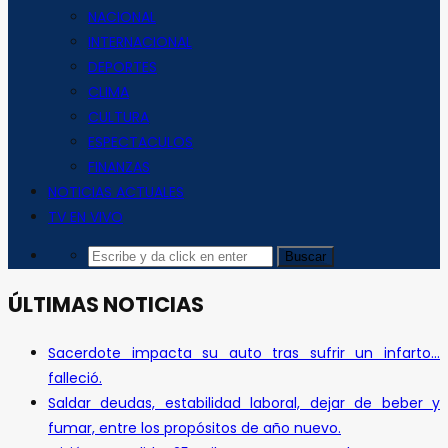
NACIONAL
INTERNACIONAL
DEPORTES
CLIMA
CULTURA
ESPECTACULOS
FINANZAS
NOTICIAS ACTUALES
TV EN VIVO
ÚLTIMAS NOTICIAS
Sacerdote impacta su auto tras sufrir un infarto…
falleció.
Saldar deudas, estabilidad laboral, dejar de beber y
fumar, entre los propósitos de año nuevo.