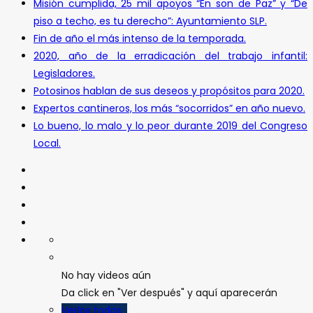
Misión cumplida, 25 mil apoyos “En son de Paz” y “De
piso a techo, es tu derecho”: Ayuntamiento SLP.
Fin de año el más intenso de la temporada.
2020, año de la erradicación del trabajo infantil:
Legisladores.
Potosinos hablan de sus deseos y propósitos para 2020.
Expertos cantineros, los más “socorridos” en año nuevo.
Lo bueno, lo malo y lo peor durante 2019 del Congreso
Local.
No hay videos aún
Da click en "Ver después" y aquí aparecerán
Verlos todos