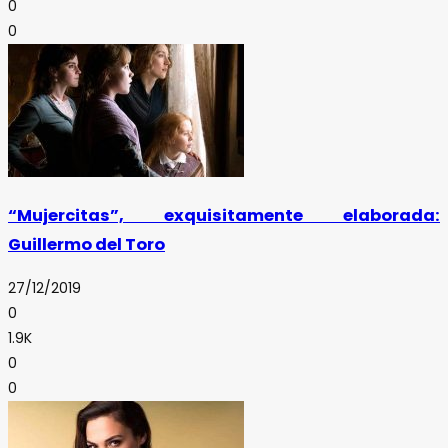
0
0
“Mujercitas”, exquisitamente elaborada:
Guillermo del Toro
27/12/2019
0
1.9K
0
0