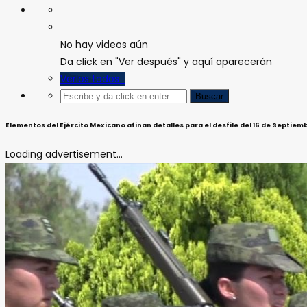
No hay videos aún
Da click en "Ver después" y aquí aparecerán
Verlos todos
Elementos del Ejército Mexicano afinan detalles para el desfile del 16 de Septiem
Loading advertisement...