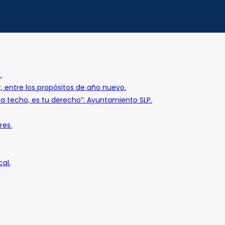
.
r, entre los propósitos de año nuevo.
o a techo, es tu derecho”: Ayuntamiento SLP.
res.
al.