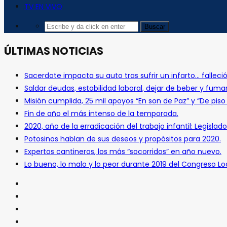
TV EN VIVO
ÚLTIMAS NOTICIAS
Sacerdote impacta su auto tras sufrir un infarto… falleció
Saldar deudas, estabilidad laboral, dejar de beber y fuma
Misión cumplida, 25 mil apoyos “En son de Paz” y “De pis
Fin de año el más intenso de la temporada.
2020, año de la erradicación del trabajo infantil: Legislado
Potosinos hablan de sus deseos y propósitos para 2020.
Expertos cantineros, los más “socorridos” en año nuevo.
Lo bueno, lo malo y lo peor durante 2019 del Congreso Loc