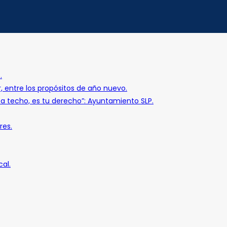
.
r, entre los propósitos de año nuevo.
o a techo, es tu derecho”: Ayuntamiento SLP.
res.
al.