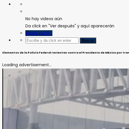
No hay videos aún
Da click en "Ver después" y aquí aparecerán
Verlos todos
Elementos de la Policía Federal revientan contra el Presidente de México por tran
Loading advertisement...