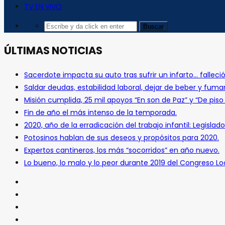
TV EN VIVO
ÚLTIMAS NOTICIAS
Sacerdote impacta su auto tras sufrir un infarto… falleció
Saldar deudas, estabilidad laboral, dejar de beber y fuma
Misión cumplida, 25 mil apoyos “En son de Paz” y “De pis
Fin de año el más intenso de la temporada.
2020, año de la erradicación del trabajo infantil: Legislado
Potosinos hablan de sus deseos y propósitos para 2020.
Expertos cantineros, los más “socorridos” en año nuevo.
Lo bueno, lo malo y lo peor durante 2019 del Congreso Loc