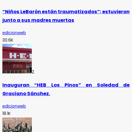
“Niños LeBarón están traumatizados”; estuvieron
junto a sus madres muertas
edicionweb
30.6K
2
Inauguran “HEB Los Pinos” en Soledad de
Graciano Sánchez.
edicionweb
18.1K