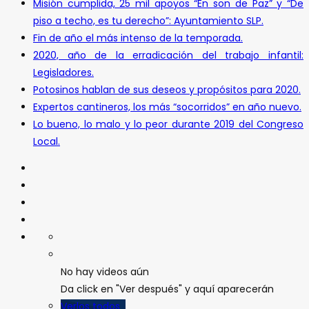
Misión cumplida, 25 mil apoyos “En son de Paz” y “De
piso a techo, es tu derecho”: Ayuntamiento SLP.
Fin de año el más intenso de la temporada.
2020, año de la erradicación del trabajo infantil:
Legisladores.
Potosinos hablan de sus deseos y propósitos para 2020.
Expertos cantineros, los más “socorridos” en año nuevo.
Lo bueno, lo malo y lo peor durante 2019 del Congreso
Local.
No hay videos aún
Da click en "Ver después" y aquí aparecerán
Verlos todos