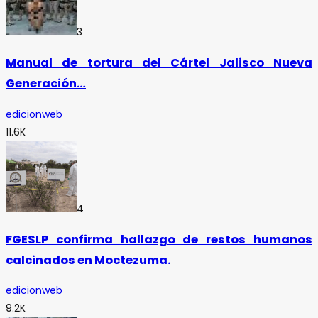
3
Manual de tortura del Cártel Jalisco Nueva
Generación…
edicionweb
11.6K
4
FGESLP confirma hallazgo de restos humanos
calcinados en Moctezuma.
edicionweb
9.2K