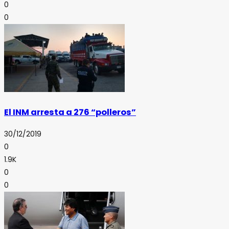
0
0
El INM arresta a 276 “polleros”
30/12/2019
0
1.9K
0
0