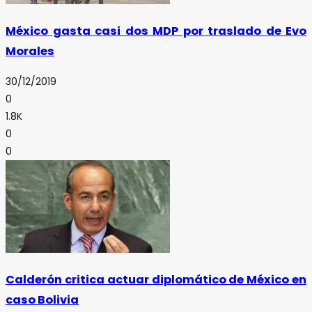
México gasta casi dos MDP por traslado de Evo
Morales
30/12/2019
0
1.8K
0
0
Calderón critica actuar diplomático de México en
caso Bolivia