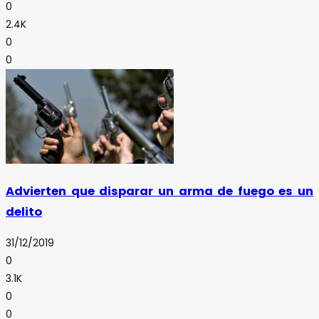
0
2.4K
0
0
Advierten que disparar un arma de fuego es un
delito
31/12/2019
0
3.1K
0
0