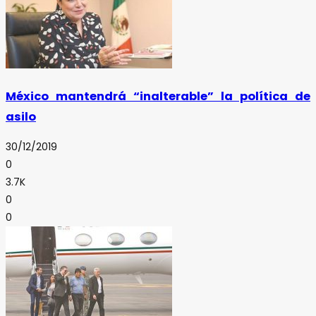
México mantendrá “inalterable” la política de
asilo
30/12/2019
0
3.7K
0
0