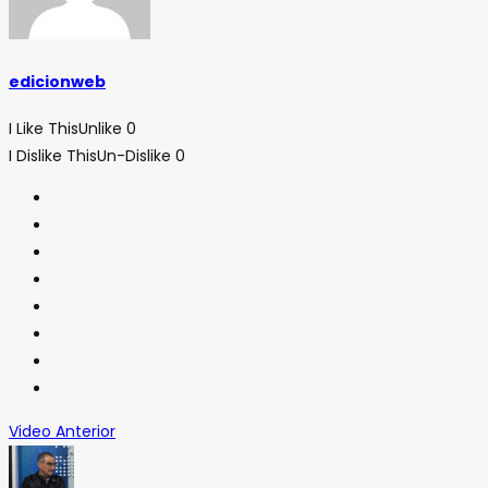
edicionweb
I Like This
Unlike
0
I Dislike This
Un-Dislike
0
Video Anterior