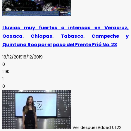
Lluvias muy fuertes a intensas en Veracruz,
Oaxaca, Chiapas, Tabasco, Campeche y
Quintana Roo por el paso del Frente Frió No. 23
18/12/2019
18/12/2019
0
1.9K
1
0
Ver después
Added
01:22