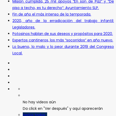
Misión cumplida, 25 mil apoyos “En son de Paz” y “De
piso a techo, es tu derecho”: Ayuntamiento SLP.
Fin de año el más intenso de la temporada.
2020, año de la erradicación del trabajo infantil:
Legisladores.
Potosinos hablan de sus deseos y propósitos para 2020.
Expertos cantineros, los más “socorridos” en año nuevo.
Lo bueno, lo malo y lo peor durante 2019 del Congreso
Local.
No hay videos aún
Da click en "Ver después" y aquí aparecerán
Verlos todos