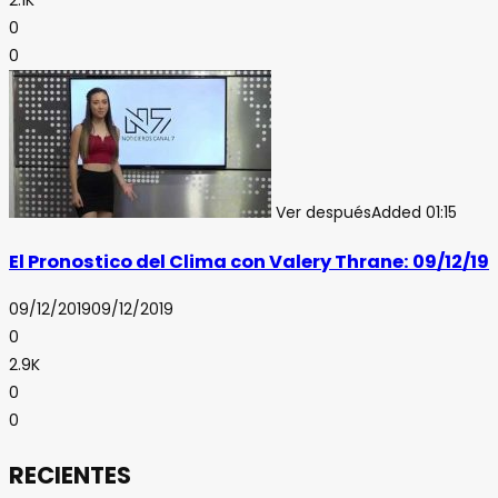
2.1K
0
0
Ver después
Added
01:15
El Pronostico del Clima con Valery Thrane: 09/12/19
09/12/2019
09/12/2019
0
2.9K
0
0
RECIENTES