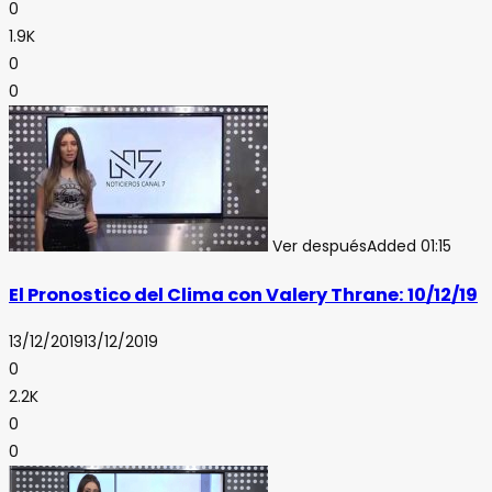
0
1.9K
0
0
Ver después
Added
01:15
El Pronostico del Clima con Valery Thrane: 10/12/19
13/12/2019
13/12/2019
0
2.2K
0
0