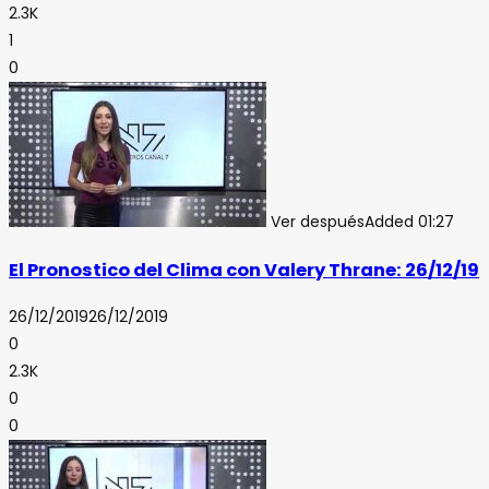
2.3K
1
0
Ver después
Added
01:27
El Pronostico del Clima con Valery Thrane: 26/12/19
26/12/2019
26/12/2019
0
2.3K
0
0