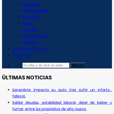
NACIONAL
INTERNACIONAL
DEPORTES
CLIMA
CULTURA
ESPECTACULOS
FINANZAS
NOTICIAS ACTUALES
TV EN VIVO
ÚLTIMAS NOTICIAS
Sacerdote impacta su auto tras sufrir un infarto…
falleció.
Saldar deudas, estabilidad laboral, dejar de beber y
fumar, entre los propósitos de año nuevo.