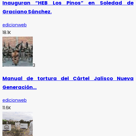
Inauguran “HEB Los Pinos” en Soledad de
Graciano Sánchez.
edicionweb
18.1K
3
Manual de tortura del Cártel Jalisco Nueva
Generación…
edicionweb
11.6K