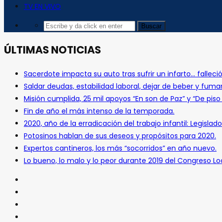
TV EN VIVO
ÚLTIMAS NOTICIAS
Sacerdote impacta su auto tras sufrir un infarto… falleció
Saldar deudas, estabilidad laboral, dejar de beber y fuma
Misión cumplida, 25 mil apoyos “En son de Paz” y “De pis
Fin de año el más intenso de la temporada.
2020, año de la erradicación del trabajo infantil: Legislado
Potosinos hablan de sus deseos y propósitos para 2020.
Expertos cantineros, los más “socorridos” en año nuevo.
Lo bueno, lo malo y lo peor durante 2019 del Congreso Loc