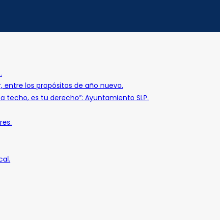
.
r, entre los propósitos de año nuevo.
o a techo, es tu derecho”: Ayuntamiento SLP.
res.
al.