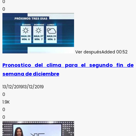
0
0
Ver después
Added
00:52
Pronostico del clima para el segundo fin de
semana de diciembre
13/12/2019
13/12/2019
0
1.9K
0
0