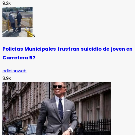
9.2K
5
Policías Municipales frustran suicidio de joven en
Carretera 57
edicionweb
8.9K