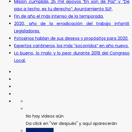
Misión cumplida, 25 mil apoyos “En son de Paz” y “De
piso a techo, es tu derecho”: Ayuntamiento SLP.
Fin de año el más intenso de la temporada.
2020, año de la erradicación del trabajo infantil:
Legisladores.
Potosinos hablan de sus deseos y propósitos para 2020.
Expertos cantineros, los más “socorridos” en año nuevo.
Lo bueno, lo malo y lo peor durante 2019 del Congreso
Local.
No hay videos aún
Da click en "Ver después" y aquí aparecerán
Verlos todos