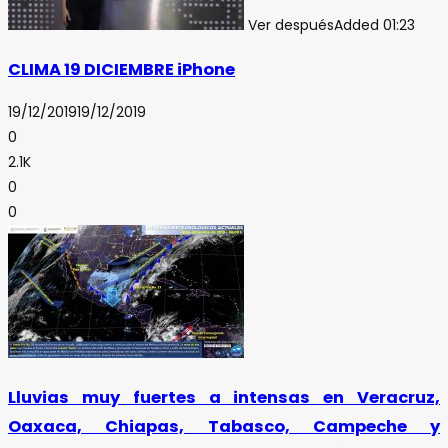
Ver después
Added
01:23
CLIMA 19 DICIEMBRE iPhone
19/12/2019
19/12/2019
0
2.1K
0
0
Lluvias muy fuertes a intensas en Veracruz,
Oaxaca, Chiapas, Tabasco, Campeche y