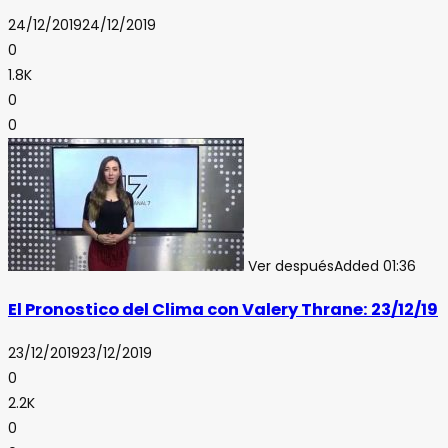
24/12/2019
24/12/2019
0
1.8K
0
0
Ver después
Added
01:36
El Pronostico del Clima con Valery Thrane: 23/12/19
23/12/2019
23/12/2019
0
2.2K
0