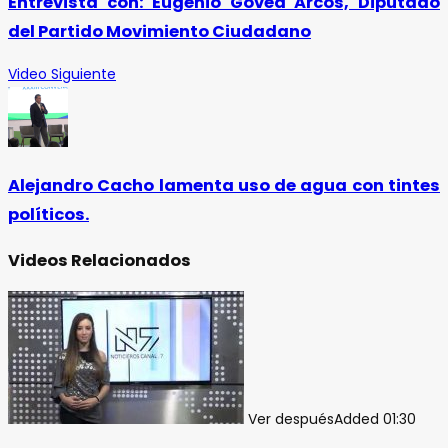
Entrevista con: Eugenio Govea Arcos, Diputado
del Partido Movimiento Ciudadano
Video Siguiente
Alejandro Cacho lamenta uso de agua con tintes
políticos.
Videos Relacionados
Ver después
Added
01:30