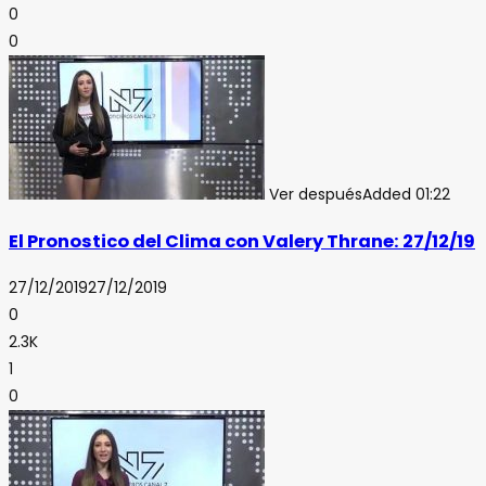
0
0
Ver después
Added
01:22
El Pronostico del Clima con Valery Thrane: 27/12/19
27/12/2019
27/12/2019
0
2.3K
1
0