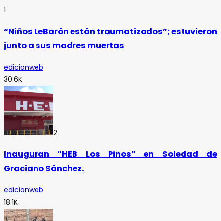
1
“Niños LeBarón están traumatizados”; estuvieron
junto a sus madres muertas
edicionweb
30.6K
2
Inauguran “HEB Los Pinos” en Soledad de
Graciano Sánchez.
edicionweb
18.1K