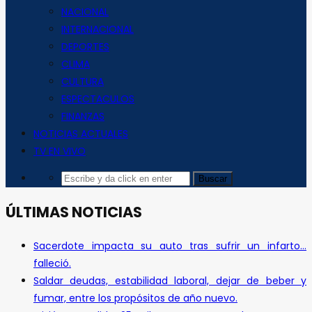
NACIONAL
INTERNACIONAL
DEPORTES
CLIMA
CULTURA
ESPECTACULOS
FINANZAS
NOTICIAS ACTUALES
TV EN VIVO
ÚLTIMAS NOTICIAS
Sacerdote impacta su auto tras sufrir un infarto…
falleció.
Saldar deudas, estabilidad laboral, dejar de beber y
fumar, entre los propósitos de año nuevo.