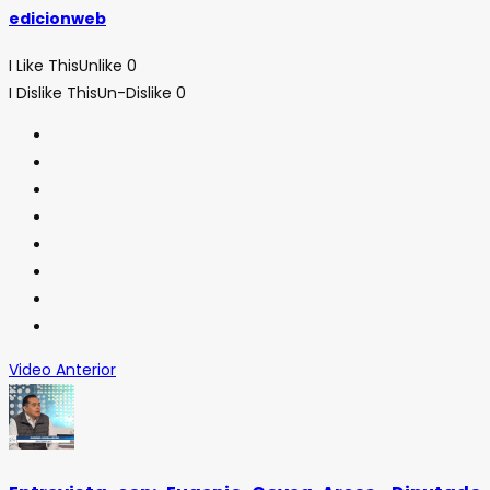
edicionweb
I Like This
Unlike
0
I Dislike This
Un-Dislike
0
Video Anterior