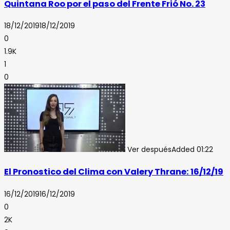
Quintana Roo por el paso del Frente Frió No. 23
18/12/2019
18/12/2019
0
1.9K
1
0
Ver después
Added
01:22
El Pronostico del Clima con Valery Thrane: 16/12/19
16/12/2019
16/12/2019
0
2K