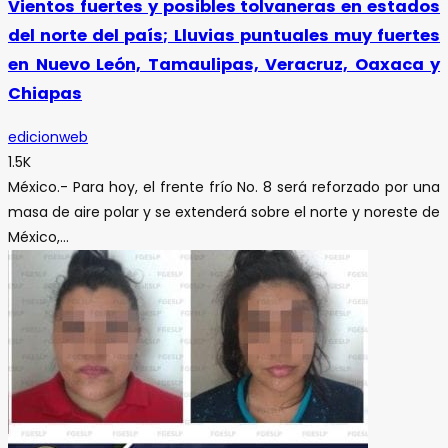
Vientos fuertes y posibles tolvaneras en estados
del norte del país; Lluvias puntuales muy fuertes
en Nuevo León, Tamaulipas, Veracruz, Oaxaca y
Chiapas
edicionweb
1.5K
México.- Para hoy, el frente frío No. 8 será reforzado por una
masa de aire polar y se extenderá sobre el norte y noreste de
México,...