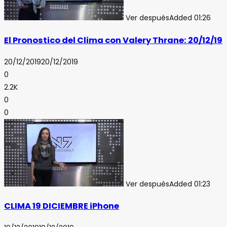
Ver después
Added
01:26
El Pronostico del Clima con Valery Thrane: 20/12/19
20/12/2019
20/12/2019
0
2.2K
0
0
Ver después
Added
01:23
CLIMA 19 DICIEMBRE iPhone