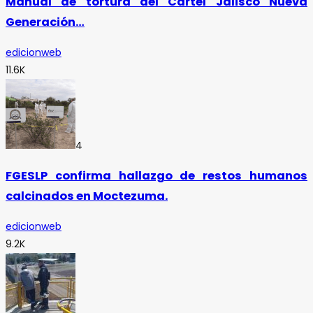
Manual de tortura del Cártel Jalisco Nueva
Generación…
edicionweb
11.6K
4
FGESLP confirma hallazgo de restos humanos
calcinados en Moctezuma.
edicionweb
9.2K