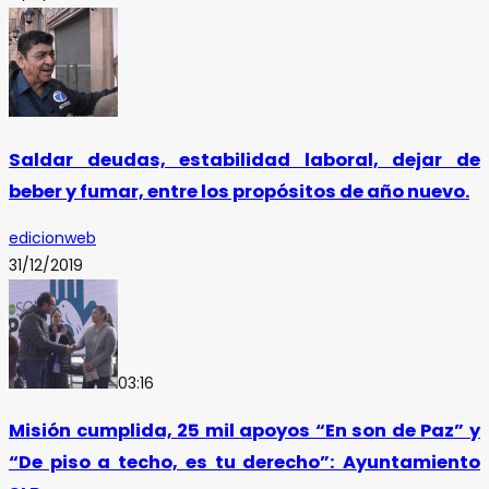
Saldar deudas, estabilidad laboral, dejar de
beber y fumar, entre los propósitos de año nuevo.
edicionweb
31/12/2019
03:16
Misión cumplida, 25 mil apoyos “En son de Paz” y
“De piso a techo, es tu derecho”: Ayuntamiento