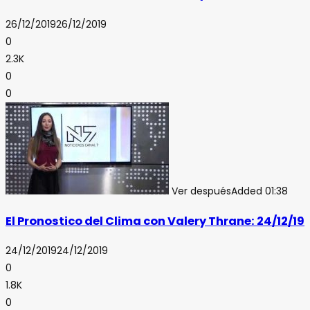
26/12/2019
26/12/2019
0
2.3K
0
0
Ver después
Added
01:38
El Pronostico del Clima con Valery Thrane: 24/12/19
24/12/2019
24/12/2019
0
1.8K
0