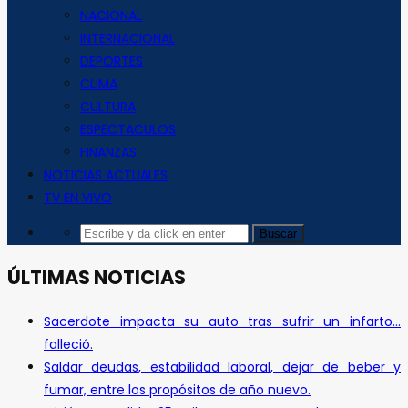
NACIONAL
INTERNACIONAL
DEPORTES
CLIMA
CULTURA
ESPECTACULOS
FINANZAS
NOTICIAS ACTUALES
TV EN VIVO
ÚLTIMAS NOTICIAS
Sacerdote impacta su auto tras sufrir un infarto…
falleció.
Saldar deudas, estabilidad laboral, dejar de beber y
fumar, entre los propósitos de año nuevo.