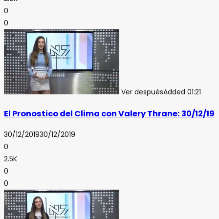
0
0
Ver después
Added
01:21
El Pronostico del Clima con Valery Thrane: 30/12/19
30/12/2019
30/12/2019
0
2.5K
0
0