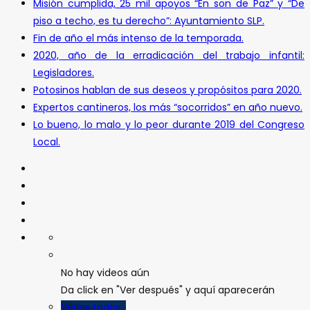
Misión cumplida, 25 mil apoyos “En son de Paz” y “De
piso a techo, es tu derecho”: Ayuntamiento SLP.
Fin de año el más intenso de la temporada.
2020, año de la erradicación del trabajo infantil:
Legisladores.
Potosinos hablan de sus deseos y propósitos para 2020.
Expertos cantineros, los más “socorridos” en año nuevo.
Lo bueno, lo malo y lo peor durante 2019 del Congreso
Local.
No hay videos aún
Da click en "Ver después" y aquí aparecerán
Verlos todos