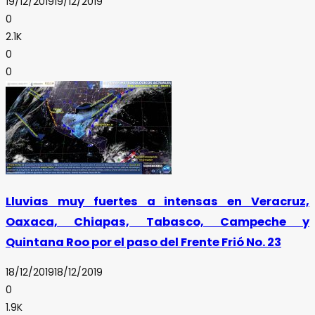
19/12/2019
19/12/2019
0
2.1K
0
0
Lluvias muy fuertes a intensas en Veracruz,
Oaxaca, Chiapas, Tabasco, Campeche y
Quintana Roo por el paso del Frente Frió No. 23
18/12/2019
18/12/2019
0
1.9K