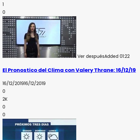
1
0
Ver después
Added
01:22
El Pronostico del Clima con Valery Thrane: 16/12/19
16/12/2019
16/12/2019
0
2K
0
0