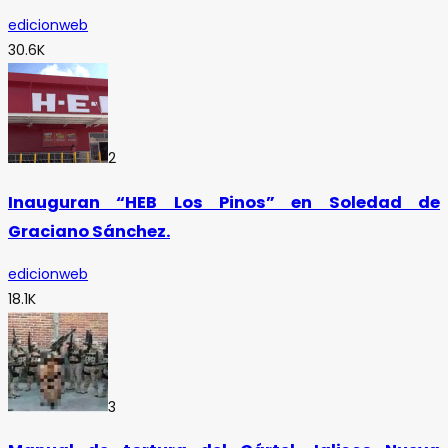
edicionweb
30.6K
2
Inauguran “HEB Los Pinos” en Soledad de
Graciano Sánchez.
edicionweb
18.1K
3