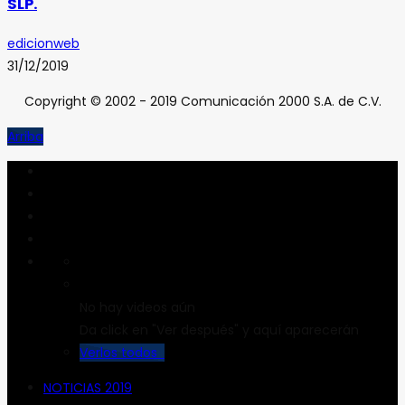
SLP.
edicionweb
31/12/2019
Copyright © 2002 - 2019 Comunicación 2000 S.A. de C.V.
Arriba
No hay videos aún
Da click en "Ver después" y aquí aparecerán
Verlos todos
NOTICIAS 2019