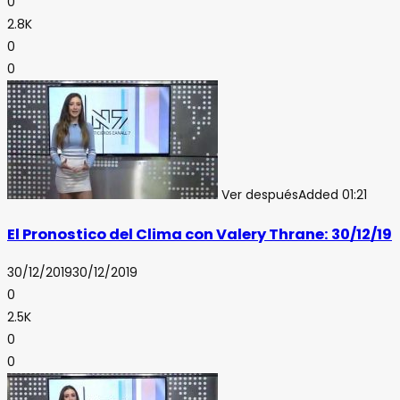
0
2.8K
0
0
Ver después
Added
01:21
El Pronostico del Clima con Valery Thrane: 30/12/19
30/12/2019
30/12/2019
0
2.5K
0
0