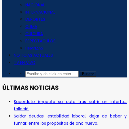
NACIONAL
INTERNACIONAL
DEPORTES
CLIMA
CULTURA
ESPECTACULOS
FINANZAS
NOTICIAS ACTUALES
TV EN VIVO
ÚLTIMAS NOTICIAS
Sacerdote impacta su auto tras sufrir un infarto…
falleció.
Saldar deudas, estabilidad laboral, dejar de beber y
fumar, entre los propósitos de año nuevo.