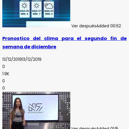
Ver después
Added
00:52
Pronostico del clima para el segundo fin de
semana de diciembre
13/12/2019
13/12/2019
0
1.9K
0
0
Ver después
Added
01:15