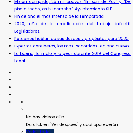
Misión cumplida, 25 mil apoyos “En son de Paz” y “De
piso a techo, es tu derecho”: Ayuntamiento SLP.
Fin de año el más intenso de la temporada.
2020, año de la erradicación del trabajo infantil:
Legisladores.
Potosinos hablan de sus deseos y propósitos para 2020.
Expertos cantineros, los más “socorridos” en año nuevo.
Lo bueno, lo malo y lo peor durante 2019 del Congreso
Local.
No hay videos aún
Da click en "Ver después" y aquí aparecerán
Verlos todos