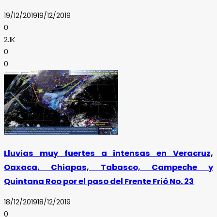
19/12/2019
19/12/2019
0
2.1K
0
0
Lluvias muy fuertes a intensas en Veracruz,
Oaxaca, Chiapas, Tabasco, Campeche y
Quintana Roo por el paso del Frente Frió No. 23
18/12/2019
18/12/2019
0