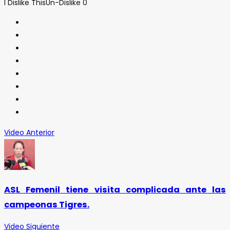
I Dislike This
Un-Dislike
0
Video Anterior
ASL Femenil tiene visita complicada ante las
campeonas Tigres.
Video Siguiente