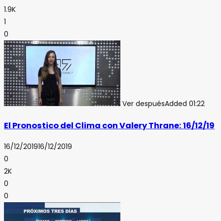
1.9K
1
0
Ver después
Added
01:22
El Pronostico del Clima con Valery Thrane: 16/12/19
16/12/2019
16/12/2019
0
2K
0
0