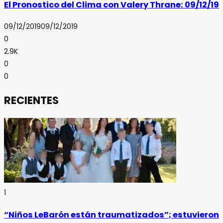
El Pronostico del Clima con Valery Thrane: 09/12/19
09/12/2019
09/12/2019
0
2.9K
0
0
RECIENTES
1
“Niños LeBarón están traumatizados”; estuvieron