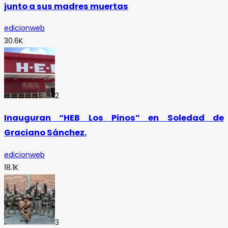
junto a sus madres muertas
edicionweb
30.6K
2
Inauguran “HEB Los Pinos” en Soledad de
Graciano Sánchez.
edicionweb
18.1K
3