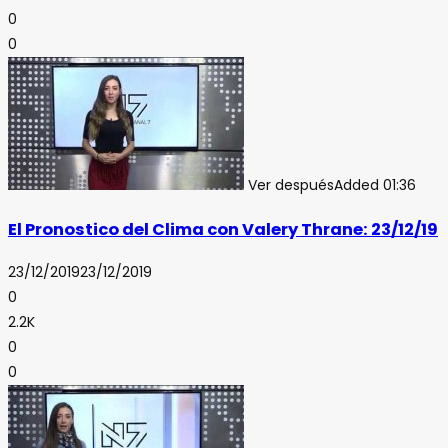
0
0
Ver después
Added
01:36
El Pronostico del Clima con Valery Thrane: 23/12/19
23/12/2019
23/12/2019
0
2.2K
0
0