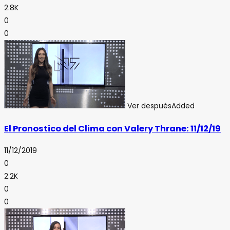
2.8K
0
0
Ver después
Added
El Pronostico del Clima con Valery Thrane: 11/12/19
11/12/2019
0
2.2K
0
0