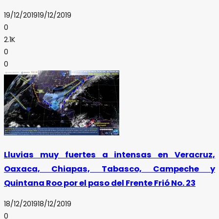
19/12/2019
19/12/2019
0
2.1K
0
0
Lluvias muy fuertes a intensas en Veracruz,
Oaxaca, Chiapas, Tabasco, Campeche y
Quintana Roo por el paso del Frente Frió No. 23
18/12/2019
18/12/2019
0