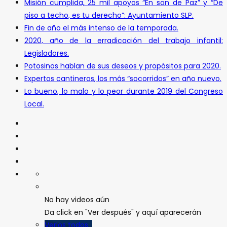
Misión cumplida, 25 mil apoyos “En son de Paz” y “De
piso a techo, es tu derecho”: Ayuntamiento SLP.
Fin de año el más intenso de la temporada.
2020, año de la erradicación del trabajo infantil:
Legisladores.
Potosinos hablan de sus deseos y propósitos para 2020.
Expertos cantineros, los más “socorridos” en año nuevo.
Lo bueno, lo malo y lo peor durante 2019 del Congreso
Local.
No hay videos aún
Da click en "Ver después" y aquí aparecerán
Verlos todos