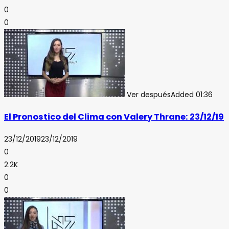
0
0
Ver después
Added
01:36
El Pronostico del Clima con Valery Thrane: 23/12/19
23/12/2019
23/12/2019
0
2.2K
0
0