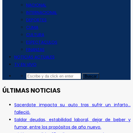
NACIONAL
INTERNACIONAL
DEPORTES
CLIMA
CULTURA
ESPECTACULOS
FINANZAS
NOTICIAS ACTUALES
TV EN VIVO
ÚLTIMAS NOTICIAS
Sacerdote impacta su auto tras sufrir un infarto…
falleció.
Saldar deudas, estabilidad laboral, dejar de beber y
fumar, entre los propósitos de año nuevo.