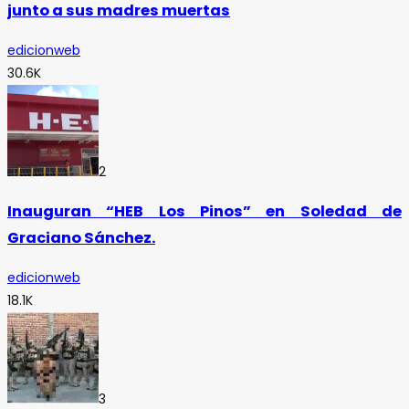
junto a sus madres muertas
edicionweb
30.6K
2
Inauguran “HEB Los Pinos” en Soledad de
Graciano Sánchez.
edicionweb
18.1K
3