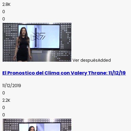
2.8K
0
0
Ver después
Added
El Pronostico del Clima con Valery Thrane: 11/12/19
11/12/2019
0
2.2K
0
0