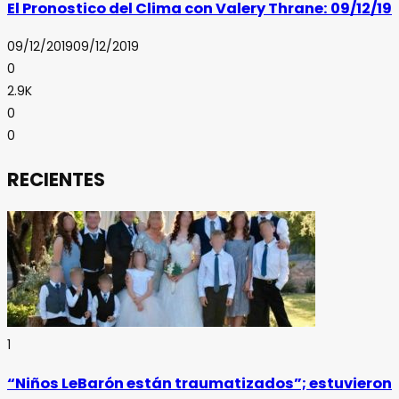
El Pronostico del Clima con Valery Thrane: 09/12/19
09/12/2019
09/12/2019
0
2.9K
0
0
RECIENTES
1
“Niños LeBarón están traumatizados”; estuvieron