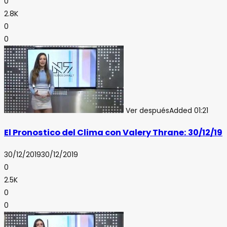
0
2.8K
0
0
Ver después
Added
01:21
El Pronostico del Clima con Valery Thrane: 30/12/19
30/12/2019
30/12/2019
0
2.5K
0
0