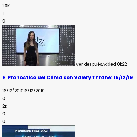
1.9K
1
0
Ver después
Added
01:22
El Pronostico del Clima con Valery Thrane: 16/12/19
16/12/2019
16/12/2019
0
2K
0
0