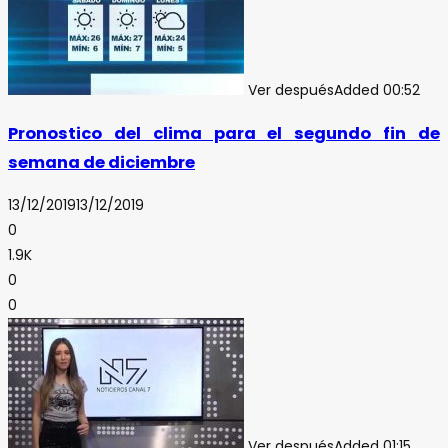
Ver después
Added
00:52
Pronostico del clima para el segundo fin de
semana de diciembre
13/12/2019
13/12/2019
0
1.9K
0
0
Ver después
Added
01:15