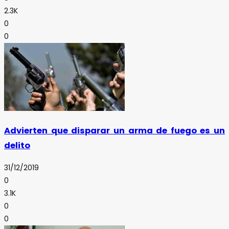
2.3K
0
0
Advierten que disparar un arma de fuego es un
delito
31/12/2019
0
3.1K
0
0