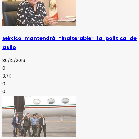
México mantendrá “inalterable” la política de
asilo
30/12/2019
0
3.7K
0
0