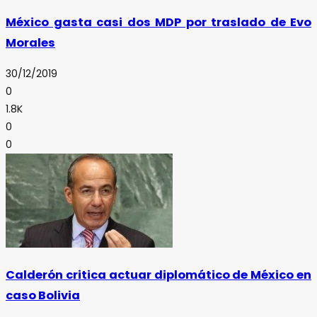
México gasta casi dos MDP por traslado de Evo
Morales
30/12/2019
0
1.8K
0
0
Calderón critica actuar diplomático de México en
caso Bolivia