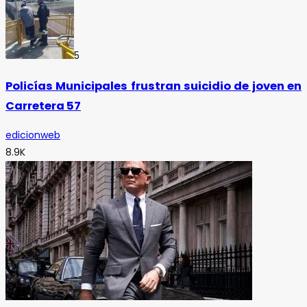
5
Policías Municipales frustran suicidio de joven en
Carretera 57
edicionweb
8.9K