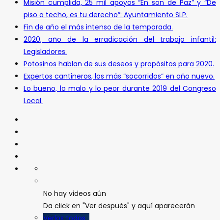
Misión cumplida, 25 mil apoyos “En son de Paz” y “De
piso a techo, es tu derecho”: Ayuntamiento SLP.
Fin de año el más intenso de la temporada.
2020, año de la erradicación del trabajo infantil:
Legisladores.
Potosinos hablan de sus deseos y propósitos para 2020.
Expertos cantineros, los más “socorridos” en año nuevo.
Lo bueno, lo malo y lo peor durante 2019 del Congreso
Local.
No hay videos aún
Da click en "Ver después" y aquí aparecerán
Verlos todos