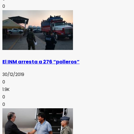
0
El INM arresta a 276 “polleros”
30/12/2019
0
1.9K
0
0