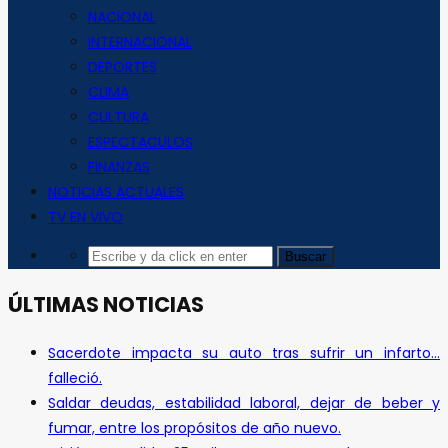
NACIONAL
INTERNACIONAL
DEPORTES
CLIMA
CULTURA
ESPECTACULOS
FINANZAS
NOTICIAS ACTUALES
TV EN VIVO
ÚLTIMAS NOTICIAS
Sacerdote impacta su auto tras sufrir un infarto…
falleció.
Saldar deudas, estabilidad laboral, dejar de beber y
fumar, entre los propósitos de año nuevo.