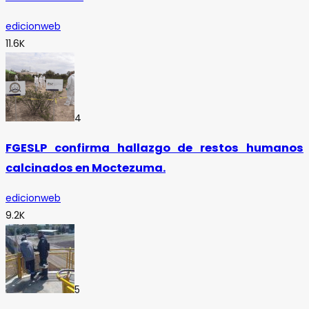
edicionweb
11.6K
4
FGESLP confirma hallazgo de restos humanos
calcinados en Moctezuma.
edicionweb
9.2K
5