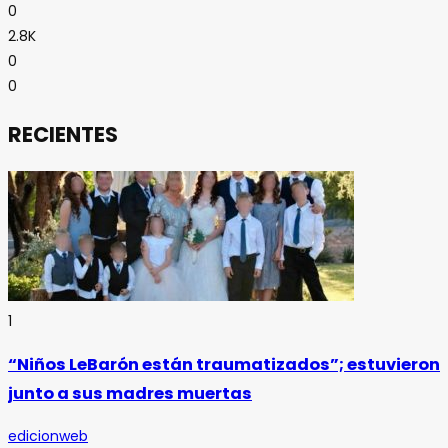
0
2.8K
0
0
RECIENTES
1
“Niños LeBarón están traumatizados”; estuvieron
junto a sus madres muertas
edicionweb