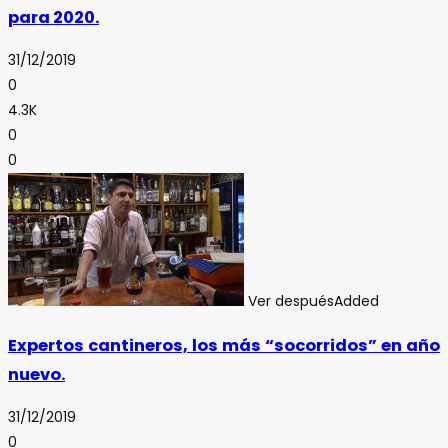
para 2020.
31/12/2019
0
4.3K
0
0
Ver después
Added
Expertos cantineros, los más “socorridos” en año
nuevo.
31/12/2019
0