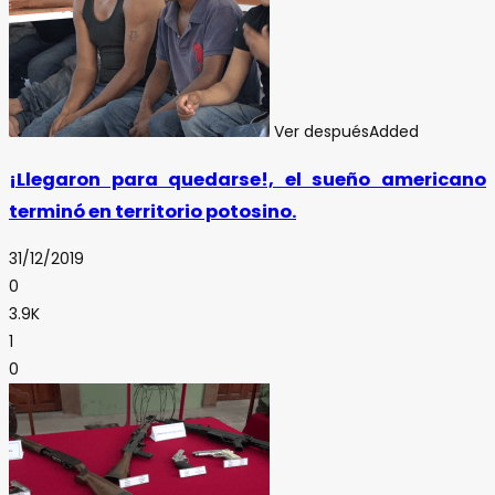
Ver después
Added
¡Llegaron para quedarse!, el sueño americano
terminó en territorio potosino.
31/12/2019
0
3.9K
1
0