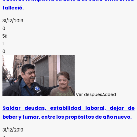
falleció.
31/12/2019
0
5K
1
0
Ver después
Added
Saldar deudas, estabilidad laboral, dejar de
beber y fumar, entre los propósitos de año nuevo.
31/12/2019