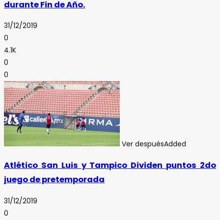
durante Fin de Año.
31/12/2019
0
4.1K
0
0
Ver después
Added
Atlético San Luis y Tampico Dividen puntos 2do
juego de pretemporada
31/12/2019
0