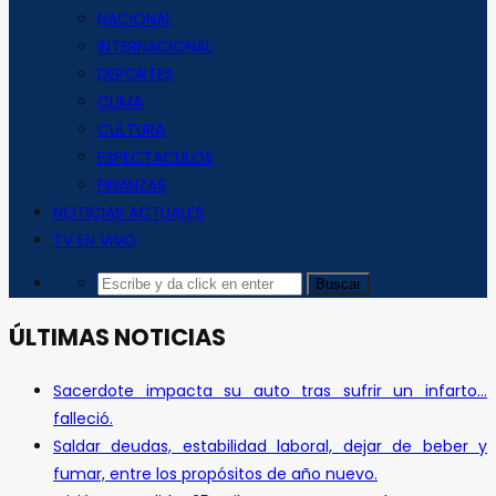
NACIONAL
INTERNACIONAL
DEPORTES
CLIMA
CULTURA
ESPECTACULOS
FINANZAS
NOTICIAS ACTUALES
TV EN VIVO
ÚLTIMAS NOTICIAS
Sacerdote impacta su auto tras sufrir un infarto…
falleció.
Saldar deudas, estabilidad laboral, dejar de beber y
fumar, entre los propósitos de año nuevo.