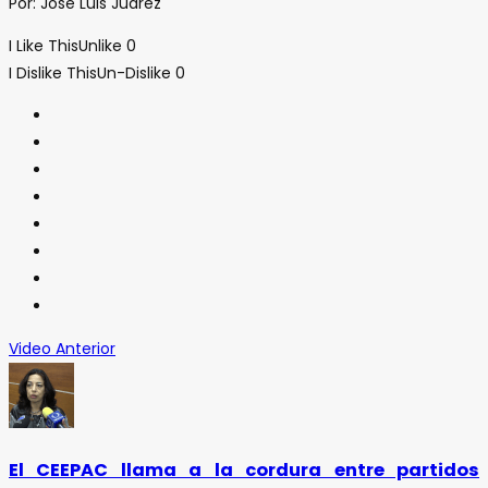
Por: José Luis Juarez
I Like This
Unlike
0
I Dislike This
Un-Dislike
0
Video Anterior
El CEEPAC llama a la cordura entre partidos