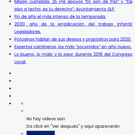
Misión cumplida, 25 mil apoyos “En son de Paz” y “De
piso a techo, es tu derecho”: Ayuntamiento SLP.
Fin de año el más intenso de la temporada.
2020, año de la erradicación del trabajo infantil:
Legisladores.
Potosinos hablan de sus deseos y propósitos para 2020.
Expertos cantineros, los más “socorridos” en año nuevo.
Lo bueno, lo malo y lo peor durante 2019 del Congreso
Local.
No hay videos aún
Da click en "Ver después" y aquí aparecerán
Verlos todos