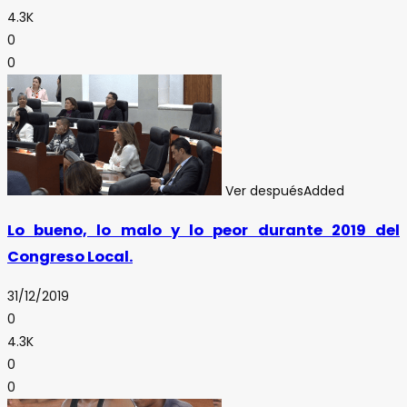
4.3K
0
0
Ver después
Added
Lo bueno, lo malo y lo peor durante 2019 del
Congreso Local.
31/12/2019
0
4.3K
0
0