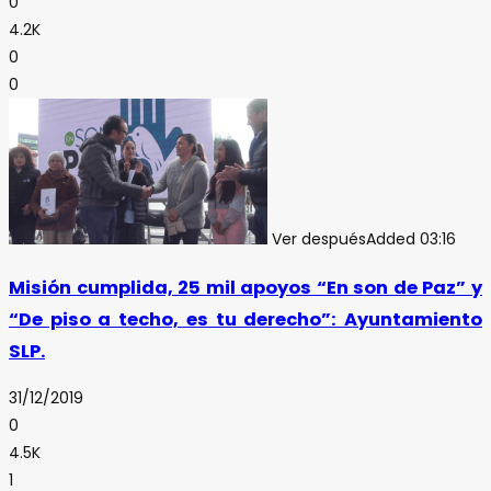
0
4.2K
0
0
Ver después
Added
03:16
Misión cumplida, 25 mil apoyos “En son de Paz” y
“De piso a techo, es tu derecho”: Ayuntamiento
SLP.
31/12/2019
0
4.5K
1