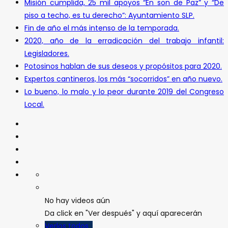
Misión cumplida, 25 mil apoyos “En son de Paz” y “De
piso a techo, es tu derecho”: Ayuntamiento SLP.
Fin de año el más intenso de la temporada.
2020, año de la erradicación del trabajo infantil:
Legisladores.
Potosinos hablan de sus deseos y propósitos para 2020.
Expertos cantineros, los más “socorridos” en año nuevo.
Lo bueno, lo malo y lo peor durante 2019 del Congreso
Local.
No hay videos aún
Da click en "Ver después" y aquí aparecerán
Verlos todos