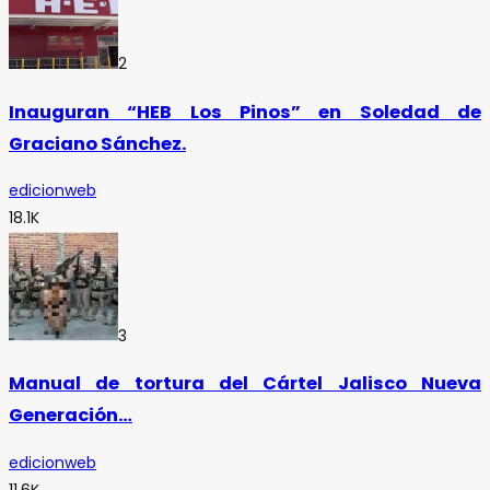
2
Inauguran “HEB Los Pinos” en Soledad de
Graciano Sánchez.
edicionweb
18.1K
3
Manual de tortura del Cártel Jalisco Nueva
Generación…
edicionweb
11.6K