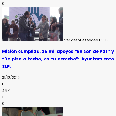
0
Ver después
Added
03:16
Misión cumplida, 25 mil apoyos “En son de Paz” y
“De piso a techo, es tu derecho”: Ayuntamiento
SLP.
31/12/2019
0
4.5K
1
0