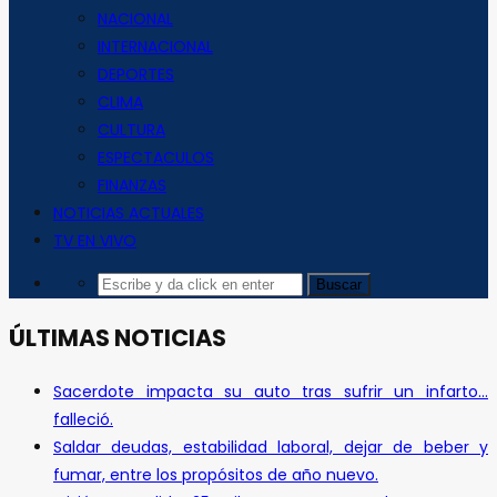
NACIONAL
INTERNACIONAL
DEPORTES
CLIMA
CULTURA
ESPECTACULOS
FINANZAS
NOTICIAS ACTUALES
TV EN VIVO
ÚLTIMAS NOTICIAS
Sacerdote impacta su auto tras sufrir un infarto…
falleció.
Saldar deudas, estabilidad laboral, dejar de beber y
fumar, entre los propósitos de año nuevo.