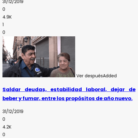
31/12/2019
0
4.9K
1
0
Ver después
Added
Saldar deudas, estabilidad laboral, dejar de
beber y fumar, entre los propósitos de año nuevo.
31/12/2019
0
4.2K
0