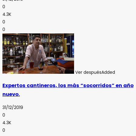
0
4.3K
0
0
Ver después
Added
Expertos cantineros, los más “socorridos” en año
nuevo.
31/12/2019
0
4.3K
0