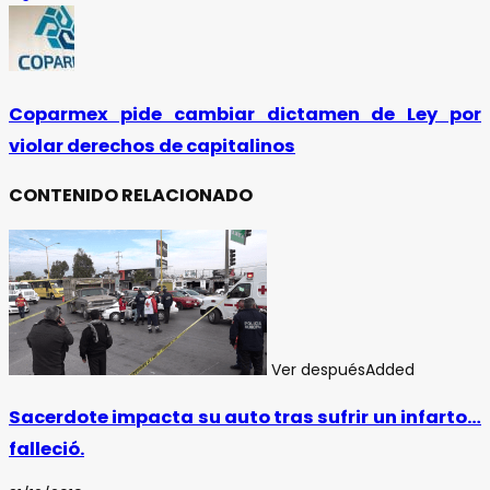
Coparmex pide cambiar dictamen de Ley por
violar derechos de capitalinos
CONTENIDO RELACIONADO
Ver después
Added
Sacerdote impacta su auto tras sufrir un infarto…
falleció.