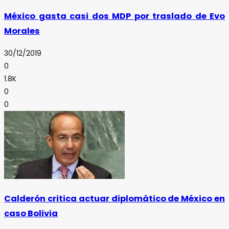
México gasta casi dos MDP por traslado de Evo
Morales
30/12/2019
0
1.8K
0
0
Calderón critica actuar diplomático de México en
caso Bolivia