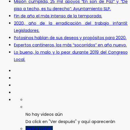
Misión cumplida, 25 mil apoyos “En son de Paz” y “De
piso a techo, es tu derecho”: Ayuntamiento SLP.
Fin de año el más intenso de la temporada.
2020, año de la erradicación del trabajo infantil:
Legisladores.
Potosinos hablan de sus deseos y propósitos para 2020.
Expertos cantineros, los más “socorridos” en año nuevo.
Lo bueno, lo malo y lo peor durante 2019 del Congreso
Local.
No hay videos aún
Da click en "Ver después" y aquí aparecerán
Verlos todos