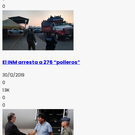
0
El INM arresta a 276 “polleros”
30/12/2019
0
1.9K
0
0