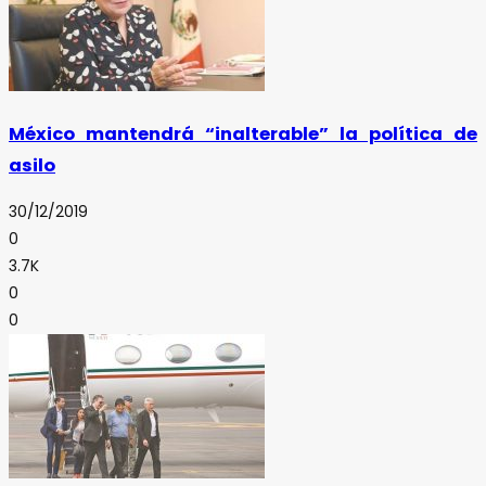
México mantendrá “inalterable” la política de
asilo
30/12/2019
0
3.7K
0
0