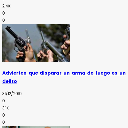
2.4K
0
0
Advierten que disparar un arma de fuego es un
delito
31/12/2019
0
3.1K
0
0