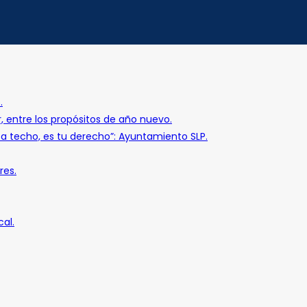
.
r, entre los propósitos de año nuevo.
o a techo, es tu derecho”: Ayuntamiento SLP.
res.
al.