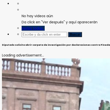
No hay videos aún
Da click en "Ver después" y aquí aparecerán
Verlos todos
Diputado solicita abrir carpeta de investigación por declaraciones contra Pined
Loading advertisement...