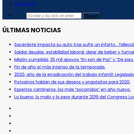
TV EN VIVO
ÚLTIMAS NOTICIAS
Sacerdote impacta su auto tras sufrir un infarto… falleció
Saldar deudas, estabilidad laboral, dejar de beber y fuma
Misión cumplida, 25 mil apoyos “En son de Paz” y “De pis
Fin de año el más intenso de la temporada.
2020, año de la erradicación del trabajo infantil: Legislado
Potosinos hablan de sus deseos y propósitos para 2020.
Expertos cantineros, los más “socorridos” en año nuevo.
Lo bueno, lo malo y lo peor durante 2019 del Congreso Loc