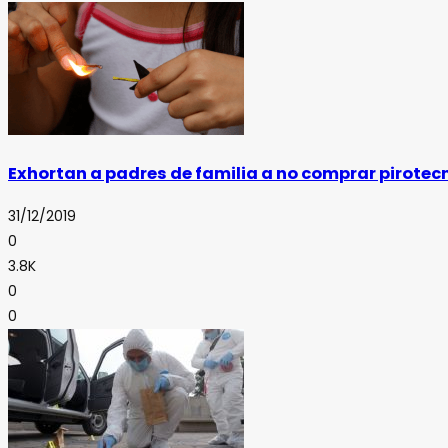
Exhortan a padres de familia a no comprar pirotec
31/12/2019
0
3.8K
0
0