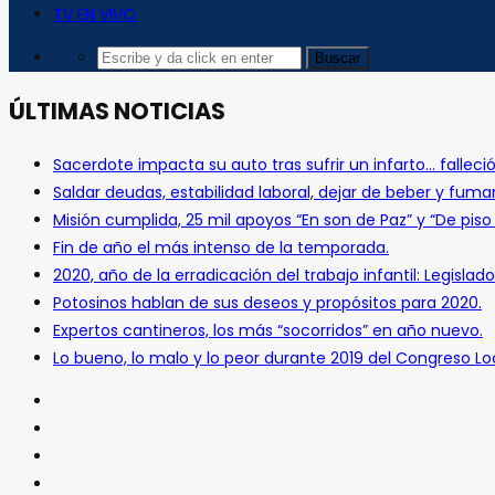
TV EN VIVO
ÚLTIMAS NOTICIAS
Sacerdote impacta su auto tras sufrir un infarto… falleció
Saldar deudas, estabilidad laboral, dejar de beber y fuma
Misión cumplida, 25 mil apoyos “En son de Paz” y “De pis
Fin de año el más intenso de la temporada.
2020, año de la erradicación del trabajo infantil: Legislado
Potosinos hablan de sus deseos y propósitos para 2020.
Expertos cantineros, los más “socorridos” en año nuevo.
Lo bueno, lo malo y lo peor durante 2019 del Congreso Loc