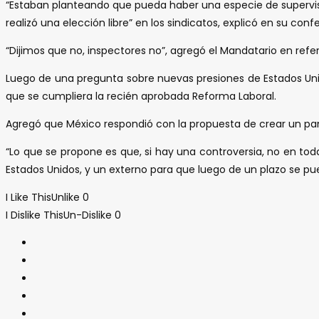
“Estaban planteando que pueda haber una especie de supervis
realizó una elección libre” en los sindicatos, explicó en su co
“Dijimos que no, inspectores no”, agregó el Mandatario en ref
Luego de una pregunta sobre nuevas presiones de Estados Unid
que se cumpliera la recién aprobada Reforma Laboral.
Agregó que México respondió con la propuesta de crear un pa
“Lo que se propone es que, si hay una controversia, no en to
Estados Unidos, y un externo para que luego de un plazo se pu
I Like This
Unlike
0
I Dislike This
Un-Dislike
0