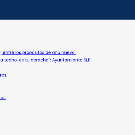
.
r, entre los propósitos de año nuevo.
o a techo, es tu derecho”: Ayuntamiento SLP.
res.
al.