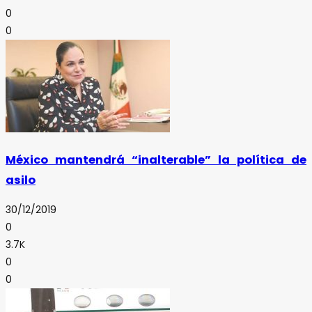
0
0
México mantendrá “inalterable” la política de
asilo
30/12/2019
0
3.7K
0
0