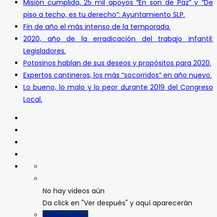
Misión cumplida, 25 mil apoyos “En son de Paz” y “De
piso a techo, es tu derecho”: Ayuntamiento SLP.
Fin de año el más intenso de la temporada.
2020, año de la erradicación del trabajo infantil:
Legisladores.
Potosinos hablan de sus deseos y propósitos para 2020.
Expertos cantineros, los más “socorridos” en año nuevo.
Lo bueno, lo malo y lo peor durante 2019 del Congreso
Local.
No hay videos aún
Da click en "Ver después" y aquí aparecerán
Verlos todos