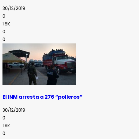
30/12/2019
0
1.8K
0
0
El INM arresta a 276 “polleros”
30/12/2019
0
1.9K
0