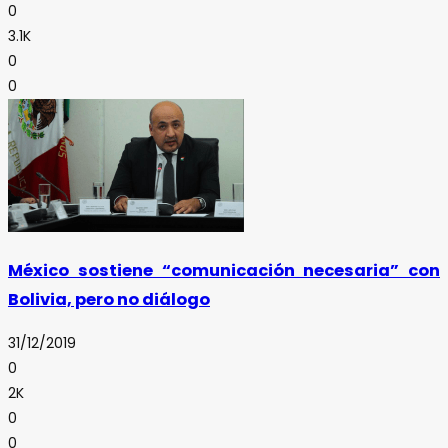
0
3.1K
0
0
México sostiene “comunicación necesaria” con
Bolivia, pero no diálogo
31/12/2019
0
2K
0
0