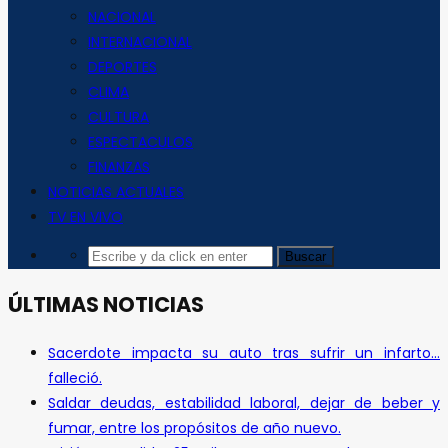
NACIONAL
INTERNACIONAL
DEPORTES
CLIMA
CULTURA
ESPECTACULOS
FINANZAS
NOTICIAS ACTUALES
TV EN VIVO
ÚLTIMAS NOTICIAS
Sacerdote impacta su auto tras sufrir un infarto…
falleció.
Saldar deudas, estabilidad laboral, dejar de beber y
fumar, entre los propósitos de año nuevo.