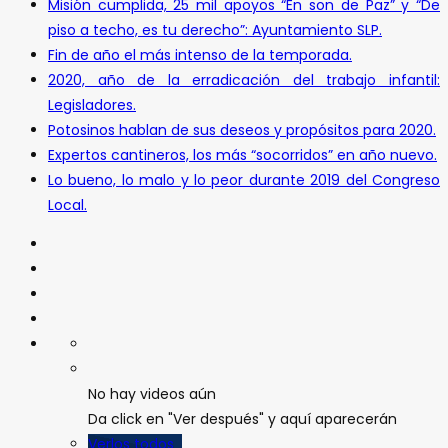
Misión cumplida, 25 mil apoyos “En son de Paz” y “De
piso a techo, es tu derecho”: Ayuntamiento SLP.
Fin de año el más intenso de la temporada.
2020, año de la erradicación del trabajo infantil:
Legisladores.
Potosinos hablan de sus deseos y propósitos para 2020.
Expertos cantineros, los más “socorridos” en año nuevo.
Lo bueno, lo malo y lo peor durante 2019 del Congreso
Local.
No hay videos aún
Da click en "Ver después" y aquí aparecerán
Verlos todos