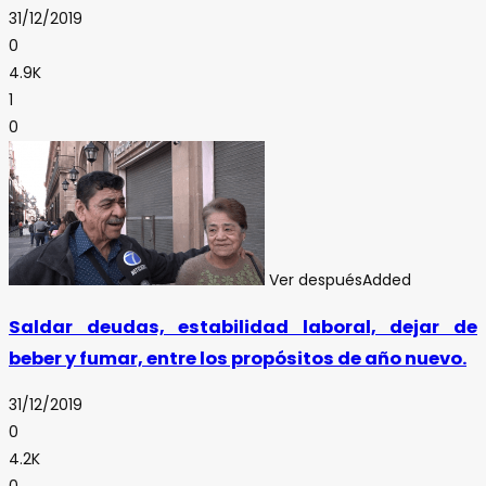
31/12/2019
0
4.9K
1
0
Ver después
Added
Saldar deudas, estabilidad laboral, dejar de
beber y fumar, entre los propósitos de año nuevo.
31/12/2019
0
4.2K