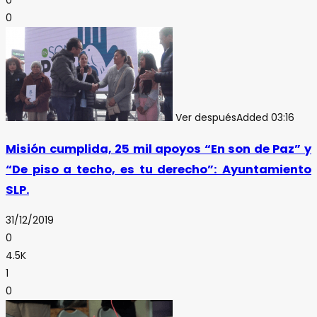
0
0
Ver después
Added
03:16
Misión cumplida, 25 mil apoyos “En son de Paz” y
“De piso a techo, es tu derecho”: Ayuntamiento
SLP.
31/12/2019
0
4.5K
1
0