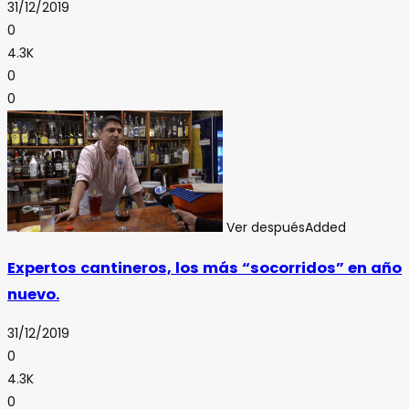
31/12/2019
0
4.3K
0
0
Ver después
Added
Expertos cantineros, los más “socorridos” en año
nuevo.
31/12/2019
0
4.3K
0