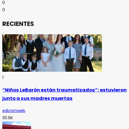
0
0
RECIENTES
1
“Niños LeBarón están traumatizados”; estuvieron
junto a sus madres muertas
edicionweb
30.6K