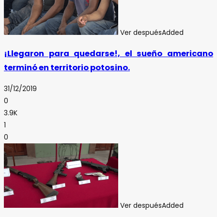
Ver después
Added
¡Llegaron para quedarse!, el sueño americano
terminó en territorio potosino.
31/12/2019
0
3.9K
1
0
Ver después
Added