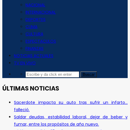
NACIONAL
INTERNACIONAL
DEPORTES
CLIMA
CULTURA
ESPECTACULOS
FINANZAS
NOTICIAS ACTUALES
TV EN VIVO
ÚLTIMAS NOTICIAS
Sacerdote impacta su auto tras sufrir un infarto…
falleció.
Saldar deudas, estabilidad laboral, dejar de beber y
fumar, entre los propósitos de año nuevo.