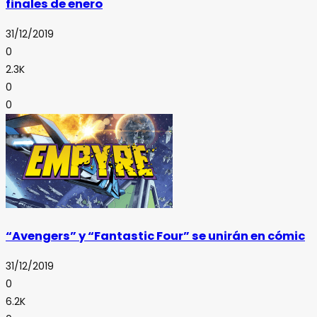
finales de enero
31/12/2019
0
2.3K
0
0
“Avengers” y “Fantastic Four” se unirán en cómic
31/12/2019
0
6.2K