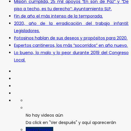
Misión cumplida, 25 mil apoyos “En son de Paz” y “De
piso a techo, es tu derecho”: Ayuntamiento SLP.
Fin de año el más intenso de la temporada.
2020, año de la erradicación del trabajo infantil:
Legisladores.
Potosinos hablan de sus deseos y propósitos para 2020.
Expertos cantineros, los más “socorridos” en año nuevo.
Lo bueno, lo malo y lo peor durante 2019 del Congreso
Local.
No hay videos aún
Da click en "Ver después" y aquí aparecerán
Verlos todos