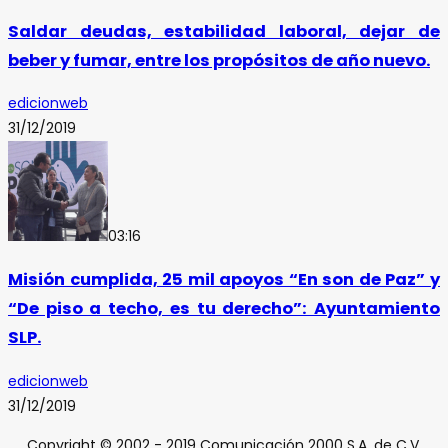
Saldar deudas, estabilidad laboral, dejar de
beber y fumar, entre los propósitos de año nuevo.
edicionweb
31/12/2019
03:16
Misión cumplida, 25 mil apoyos “En son de Paz” y
“De piso a techo, es tu derecho”: Ayuntamiento
SLP.
edicionweb
31/12/2019
Copyright © 2002 - 2019 Comunicación 2000 S.A. de C.V.