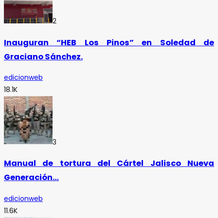
2
Inauguran “HEB Los Pinos” en Soledad de
Graciano Sánchez.
edicionweb
18.1K
3
Manual de tortura del Cártel Jalisco Nueva
Generación…
edicionweb
11.6K