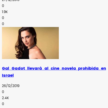
0
1.9K
0
0
Gal Gadot llevará al cine novela prohibida en
Israel
26/12/2019
0
2.4K
0