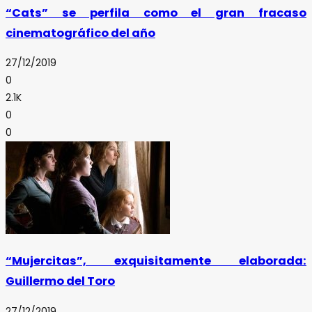
“Cats” se perfila como el gran fracaso
cinematográfico del año
27/12/2019
0
2.1K
0
0
“Mujercitas”, exquisitamente elaborada:
Guillermo del Toro
27/12/2019