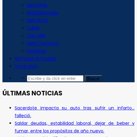
NACIONAL
INTERNACIONAL
DEPORTES
CLIMA
CULTURA
ESPECTACULOS
FINANZAS
NOTICIAS ACTUALES
TV EN VIVO
ÚLTIMAS NOTICIAS
Sacerdote impacta su auto tras sufrir un infarto…
falleció.
Saldar deudas, estabilidad laboral, dejar de beber y
fumar, entre los propósitos de año nuevo.