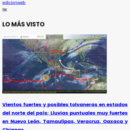
edicionweb
9K
LO MÁS VISTO
Vientos fuertes y posibles tolvaneras en estados
del norte del país; Lluvias puntuales muy fuertes
en Nuevo León, Tamaulipas, Veracruz, Oaxaca y
Chiapas