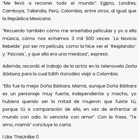
“Me llevó a recorrer todo el mundo”: Egipto, Londres,
Camboya, Tailandia, Perú, Colombia, entre otros, al igual que
la República Mexicana.
“Recuerdo también cómo me enseñaba películas y yo a ella
música, cómo nos echamos 3 mil 500 veces ´La Novicia
Rebelde´ por ser mi película, como la hice ver el ´Resplandor´
y ´Psicosis´, y que ella era una miedosa”, expresó.
Además, recordó el trabajo de la actriz en la telenovela
Doña
Bárbara
, para la cual Edith González viajó a Colombia.
“Ella fue la mejor Doña Bárbara. Mamá, aunque Doña Bárbara
es un personaje muy fuerte, independiente y macho, yo
hubiera querido ser la mitad de mujeron que fuiste tú,
porque tú a comparación de ella, en vez de enfrentar al
mundo con odio. lo venciste con amor”. Con la frase, “Te
amo, mamá” concluye la carta.
I Like This
Unlike
0