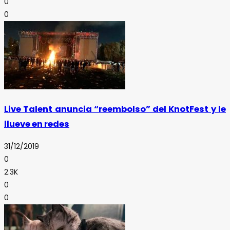
0
0
Live Talent anuncia “reembolso” del KnotFest y le
llueve en redes
31/12/2019
0
2.3K
0
0