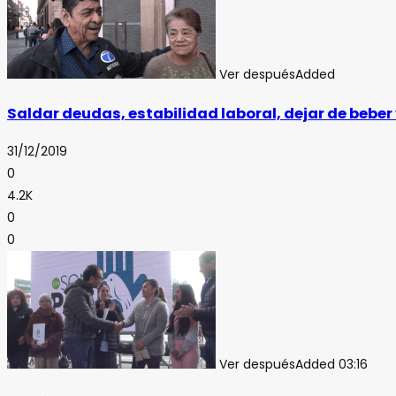
Ver después
Added
Saldar deudas, estabilidad laboral, dejar de beber 
31/12/2019
0
4.2K
0
0
Ver después
Added
03:16