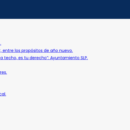
.
r, entre los propósitos de año nuevo.
o a techo, es tu derecho”: Ayuntamiento SLP.
res.
al.