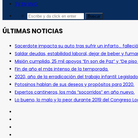
TV EN VIVO
ÚLTIMAS NOTICIAS
Sacerdote impacta su auto tras sufrir un infarto… falleció
Saldar deudas, estabilidad laboral, dejar de beber y fuma
Misión cumplida, 25 mil apoyos “En son de Paz” y “De pis
Fin de año el más intenso de la temporada.
2020, año de la erradicación del trabajo infantil: Legislado
Potosinos hablan de sus deseos y propósitos para 2020.
Expertos cantineros, los más “socorridos” en año nuevo.
Lo bueno, lo malo y lo peor durante 2019 del Congreso Loc