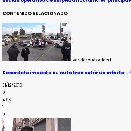
Inician operativo de limpieza nocturna en principa
CONTENIDO RELACIONADO
Ver después
Added
Sacerdote impacta su auto tras sufrir un infarto… f
31/12/2019
0
4.9K
1
0