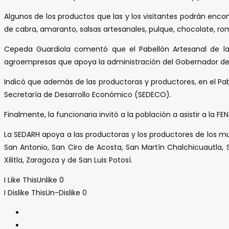
Algunos de los productos que las y los visitantes podrán enco
de cabra, amaranto, salsas artesanales, pulque, chocolate, romp
Cepeda Guardiola comentó que el Pabellón Artesanal de la 
agroempresas que apoya la administración del Gobernador del
Indicó que además de las productoras y productores, en el Pab
Secretaría de Desarrollo Económico (SEDECO).
Finalmente, la funcionaria invitó a la población a asistir a la F
La SEDARH apoya a las productoras y los productores de los mu
San Antonio, San Ciro de Acosta, San Martín Chalchicuautla, Sa
Xilitla, Zaragoza y de San Luis Potosí.
I Like This
Unlike
0
I Dislike This
Un-Dislike
0