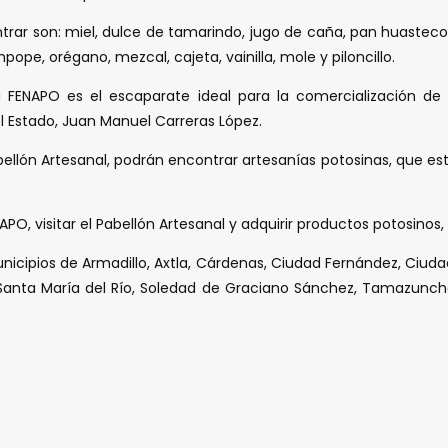
ntrar son: miel, dulce de tamarindo, jugo de caña, pan huasteco,
ope, orégano, mezcal, cajeta, vainilla, mole y piloncillo.
FENAPO es el escaparate ideal para la comercialización de lo
 Estado, Juan Manuel Carreras López.
ellón Artesanal, podrán encontrar artesanías potosinas, que est
ENAPO, visitar el Pabellón Artesanal y adquirir productos potosinos
nicipios de Armadillo, Axtla, Cárdenas, Ciudad Fernández, Ciuda
nta María del Río, Soledad de Graciano Sánchez, Tamazunchale, T