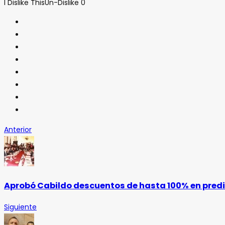
I Dislike This
Un-Dislike
0
Anterior
Aprobó Cabildo descuentos de hasta 100% en predia
Siguiente