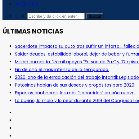
TV EN VIVO
ÚLTIMAS NOTICIAS
Sacerdote impacta su auto tras sufrir un infarto… falleció
Saldar deudas, estabilidad laboral, dejar de beber y fuma
Misión cumplida, 25 mil apoyos “En son de Paz” y “De pis
Fin de año el más intenso de la temporada.
2020, año de la erradicación del trabajo infantil: Legislado
Potosinos hablan de sus deseos y propósitos para 2020.
Expertos cantineros, los más “socorridos” en año nuevo.
Lo bueno, lo malo y lo peor durante 2019 del Congreso Loc