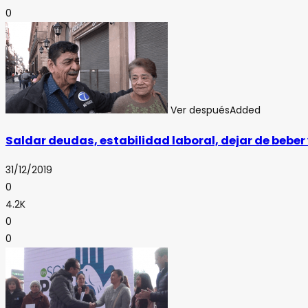
0
Ver después
Added
Saldar deudas, estabilidad laboral, dejar de beber 
31/12/2019
0
4.2K
0
0