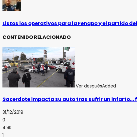
Listos los operativos para la Fenapo y el partido de
CONTENIDO RELACIONADO
Ver después
Added
Sacerdote impacta su auto tras sufrir un infarto… f
31/12/2019
0
4.9K
1