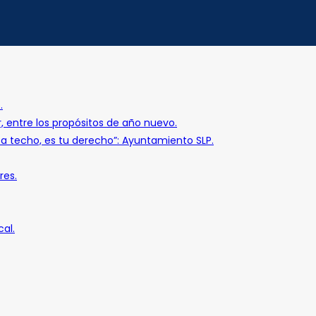
.
r, entre los propósitos de año nuevo.
o a techo, es tu derecho”: Ayuntamiento SLP.
res.
al.