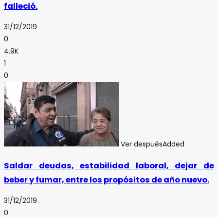
falleció.
31/12/2019
0
4.9K
1
0
Ver después
Added
Saldar deudas, estabilidad laboral, dejar de
beber y fumar, entre los propósitos de año nuevo.
31/12/2019
0