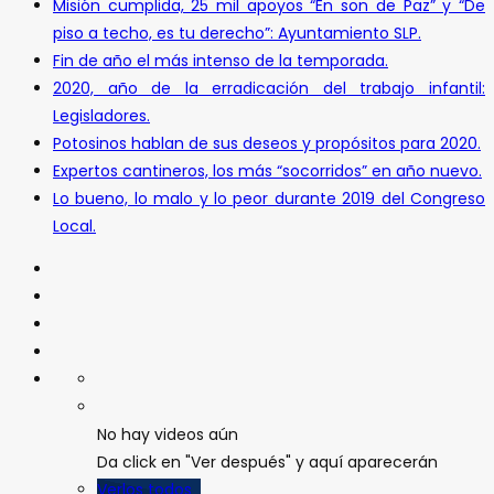
Misión cumplida, 25 mil apoyos “En son de Paz” y “De
piso a techo, es tu derecho”: Ayuntamiento SLP.
Fin de año el más intenso de la temporada.
2020, año de la erradicación del trabajo infantil:
Legisladores.
Potosinos hablan de sus deseos y propósitos para 2020.
Expertos cantineros, los más “socorridos” en año nuevo.
Lo bueno, lo malo y lo peor durante 2019 del Congreso
Local.
No hay videos aún
Da click en "Ver después" y aquí aparecerán
Verlos todos