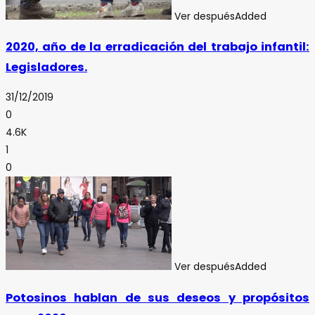
Ver después
Added
2020, año de la erradicación del trabajo infantil:
Legisladores.
31/12/2019
0
4.6K
1
0
Ver después
Added
Potosinos hablan de sus deseos y propósitos