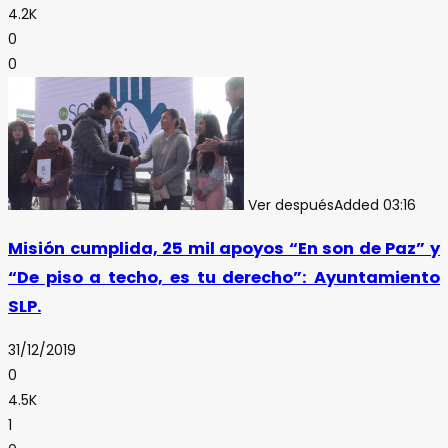
4.2K
0
0
Ver después
Added
03:16
Misión cumplida, 25 mil apoyos “En son de Paz” y
“De piso a techo, es tu derecho”: Ayuntamiento
SLP.
31/12/2019
0
4.5K
1