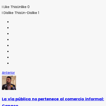
I Like This
Unlike
0
I Dislike This
Un-Dislike
1
Anterior
La vía pública no pertenece al comercio informal:
Canaco.