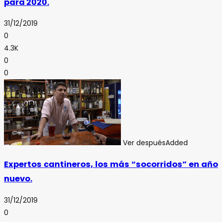
para 2020.
31/12/2019
0
4.3K
0
0
Ver después
Added
Expertos cantineros, los más “socorridos” en año
nuevo.
31/12/2019
0