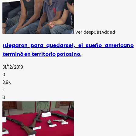
Ver después
Added
¡Llegaron para quedarse!, el sueño americano
terminó en territorio potosino.
31/12/2019
0
3.9K
1
0