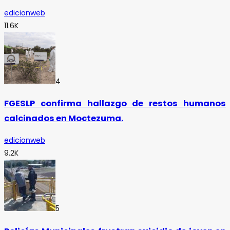
edicionweb
11.6K
4
FGESLP confirma hallazgo de restos humanos
calcinados en Moctezuma.
edicionweb
9.2K
5