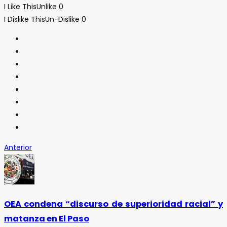
I Like This
Unlike
0
I Dislike This
Un-Dislike
0
Anterior
OEA condena “discurso de superioridad racial” y
matanza en El Paso