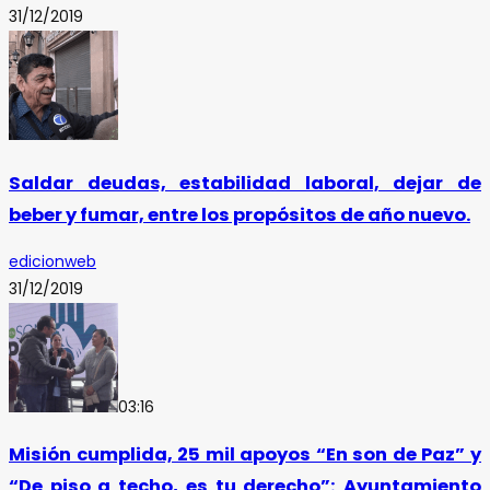
31/12/2019
Saldar deudas, estabilidad laboral, dejar de
beber y fumar, entre los propósitos de año nuevo.
edicionweb
31/12/2019
03:16
Misión cumplida, 25 mil apoyos “En son de Paz” y
“De piso a techo, es tu derecho”: Ayuntamiento