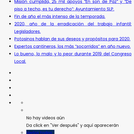
Misión cumplida, 25 mil apoyos “En son de Paz” y “De
piso a techo, es tu derecho”: Ayuntamiento SLP.
Fin de año el más intenso de la temporada.
2020, año de la erradicación del trabajo infantil:
Legisladores.
Potosinos hablan de sus deseos y propósitos para 2020.
Expertos cantineros, los más “socorridos” en año nuevo.
Lo bueno, lo malo y lo peor durante 2019 del Congreso
Local.
No hay videos aún
Da click en "Ver después" y aquí aparecerán
Verlos todos