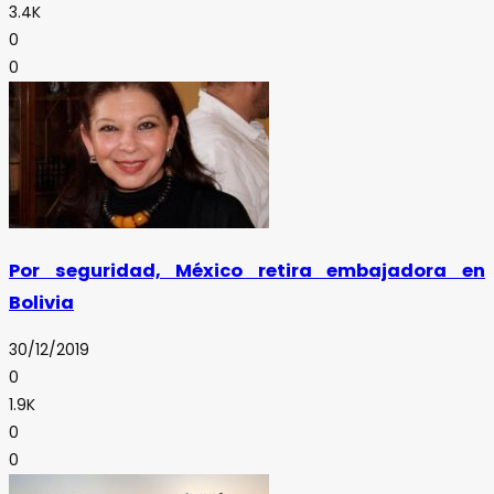
3.4K
0
0
Por seguridad, México retira embajadora en
Bolivia
30/12/2019
0
1.9K
0
0