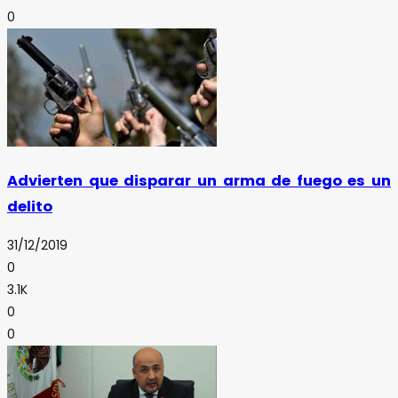
0
Advierten que disparar un arma de fuego es un
delito
31/12/2019
0
3.1K
0
0