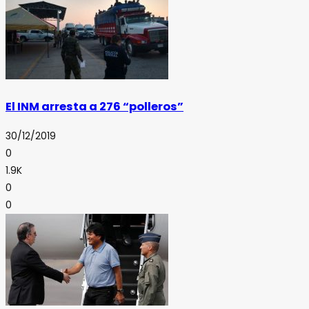
El INM arresta a 276 “polleros”
30/12/2019
0
1.9K
0
0