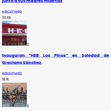
junto a sus madres muertas
edicionweb
30.6K
2
Inauguran “HEB Los Pinos” en Soledad de
Graciano Sánchez.
edicionweb
18.1K
3