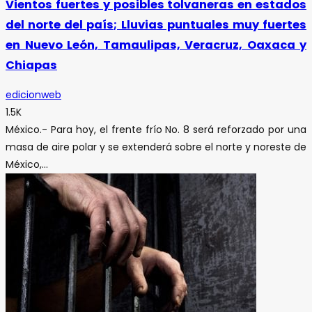
Vientos fuertes y posibles tolvaneras en estados
del norte del país; Lluvias puntuales muy fuertes
en Nuevo León, Tamaulipas, Veracruz, Oaxaca y
Chiapas
edicionweb
1.5K
México.- Para hoy, el frente frío No. 8 será reforzado por una
masa de aire polar y se extenderá sobre el norte y noreste de
México,...