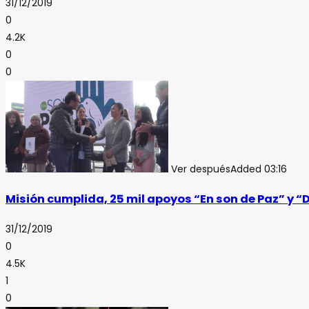
31/12/2019
0
4.2K
0
0
Ver después
Added
03:16
Misión cumplida, 25 mil apoyos “En son de Paz” y “
31/12/2019
0
4.5K
1
0