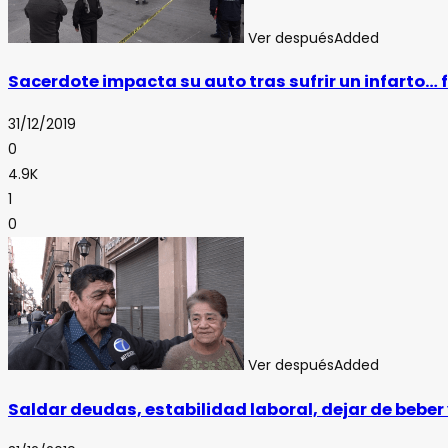
Ver después
Added
Sacerdote impacta su auto tras sufrir un infarto… f
31/12/2019
0
4.9K
1
0
Ver después
Added
Saldar deudas, estabilidad laboral, dejar de beber 