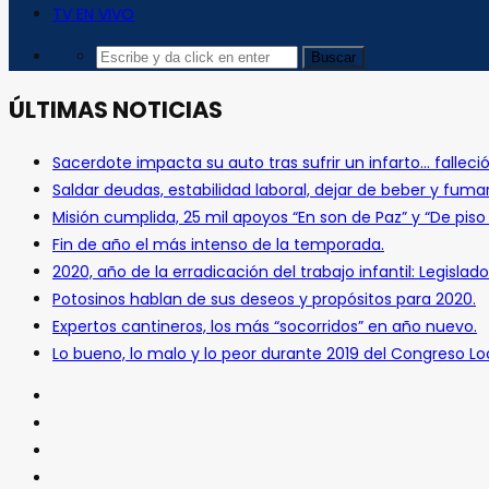
TV EN VIVO
ÚLTIMAS NOTICIAS
Sacerdote impacta su auto tras sufrir un infarto… falleció
Saldar deudas, estabilidad laboral, dejar de beber y fuma
Misión cumplida, 25 mil apoyos “En son de Paz” y “De pis
Fin de año el más intenso de la temporada.
2020, año de la erradicación del trabajo infantil: Legislado
Potosinos hablan de sus deseos y propósitos para 2020.
Expertos cantineros, los más “socorridos” en año nuevo.
Lo bueno, lo malo y lo peor durante 2019 del Congreso Loc