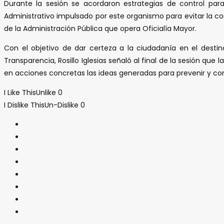
Durante la sesión se acordaron estrategias de control pa
Administrativo impulsado por este organismo para evitar la c
de la Administración Pública que opera Oficialía Mayor.
Con el objetivo de dar certeza a la ciudadanía en el dest
Transparencia, Rosillo Iglesias señaló al final de la sesión qu
en acciones concretas las ideas generadas para prevenir y comb
I Like This
Unlike
0
I Dislike This
Un-Dislike
0