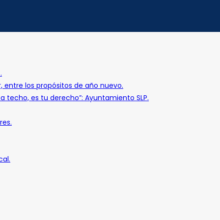
.
r, entre los propósitos de año nuevo.
o a techo, es tu derecho”: Ayuntamiento SLP.
res.
al.