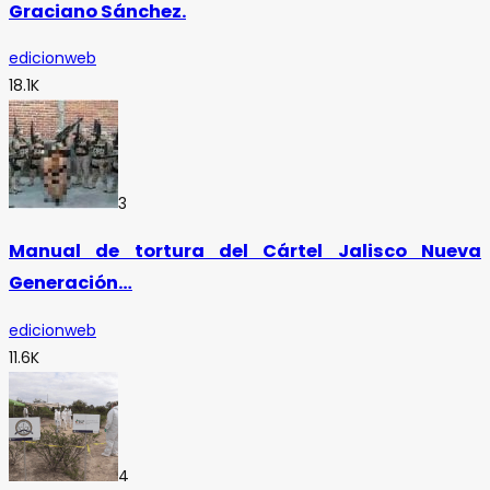
Graciano Sánchez.
edicionweb
18.1K
3
Manual de tortura del Cártel Jalisco Nueva
Generación…
edicionweb
11.6K
4