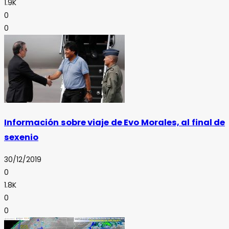
1.9K
0
0
Información sobre viaje de Evo Morales, al final de
sexenio
30/12/2019
0
1.8K
0
0