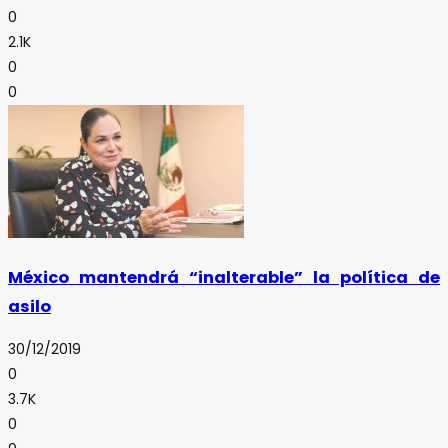
0
2.1K
0
0
México mantendrá “inalterable” la política de
asilo
30/12/2019
0
3.7K
0