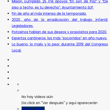
Misión cumplida, 25 mil apoyos “En son de Paz” y “De
piso a techo, es tu derecho”: Ayuntamiento SLP.
Fin de año el más intenso de la temporada.
2020, año de la erradicación del trabajo infantil:
Legisladores.
Potosinos hablan de sus deseos y propósitos para 2020.
Expertos cantineros, los más “socorridos” en año nuevo.
Lo bueno, lo malo y lo peor durante 2019 del Congreso
Local.
No hay videos aún
Da click en "Ver después" y aquí aparecerán
Verlos todos