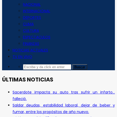
NACIONAL
INTERNACIONAL
DEPORTES
CLIMA
CULTURA
ESPECTACULOS
FINANZAS
NOTICIAS ACTUALES
TV EN VIVO
ÚLTIMAS NOTICIAS
Sacerdote impacta su auto tras sufrir un infarto…
falleció.
Saldar deudas, estabilidad laboral, dejar de beber y
fumar, entre los propósitos de año nuevo.