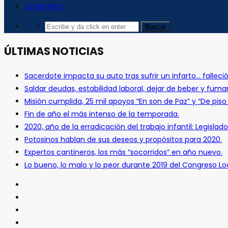
TV EN VIVO
ÚLTIMAS NOTICIAS
Sacerdote impacta su auto tras sufrir un infarto… falleció
Saldar deudas, estabilidad laboral, dejar de beber y fuma
Misión cumplida, 25 mil apoyos “En son de Paz” y “De pis
Fin de año el más intenso de la temporada.
2020, año de la erradicación del trabajo infantil: Legislado
Potosinos hablan de sus deseos y propósitos para 2020.
Expertos cantineros, los más “socorridos” en año nuevo.
Lo bueno, lo malo y lo peor durante 2019 del Congreso Loc