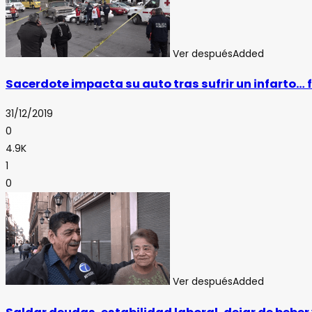
Ver después
Added
Sacerdote impacta su auto tras sufrir un infarto… f
31/12/2019
0
4.9K
1
0
Ver después
Added