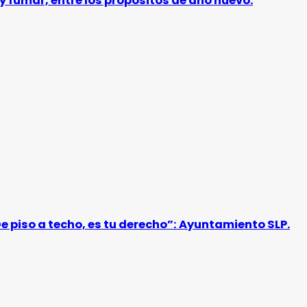
y fumar, entre los propósitos de año nuevo.
De piso a techo, es tu derecho”: Ayuntamiento SLP.