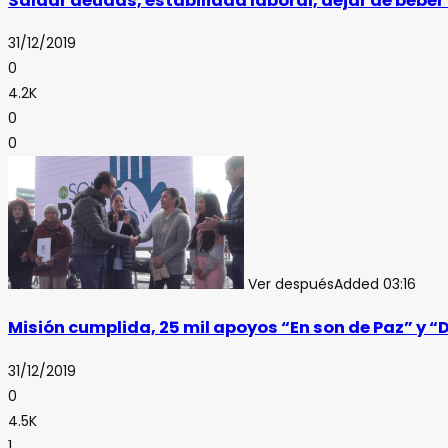
Saldar deudas, estabilidad laboral, dejar de beber 
31/12/2019
0
4.2K
0
0
Ver después
Added
03:16
Misión cumplida, 25 mil apoyos “En son de Paz” y “
31/12/2019
0
4.5K
1