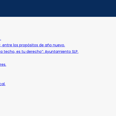
.
r, entre los propósitos de año nuevo.
o a techo, es tu derecho”: Ayuntamiento SLP.
res.
al.