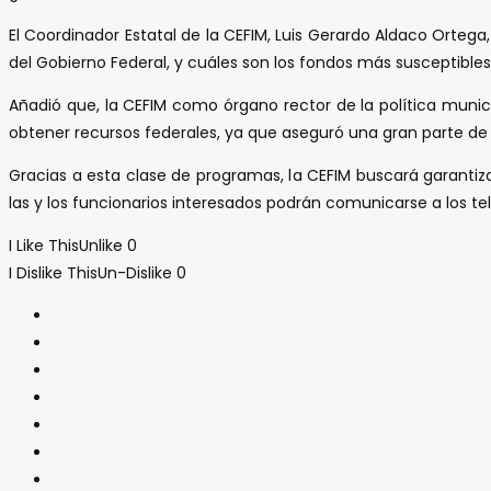
El Coordinador Estatal de la CEFIM, Luis Gerardo Aldaco Orteg
del Gobierno Federal, y cuáles son los fondos más susceptible
Añadió que, la CEFIM como órgano rector de la política munici
obtener recursos federales, ya que aseguró una gran parte d
Gracias a esta clase de programas, la CEFIM buscará garantiz
las y los funcionarios interesados podrán comunicarse a los t
I Like This
Unlike
0
I Dislike This
Un-Dislike
0