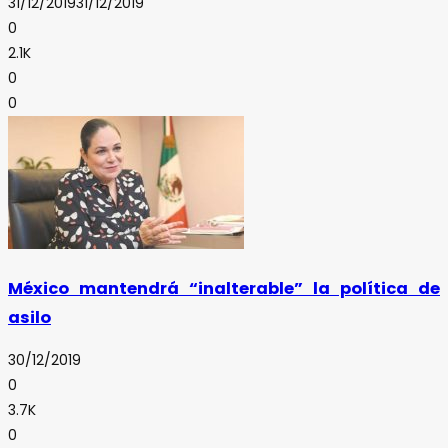
31/12/2019
31/12/2019
0
2.1K
0
0
México mantendrá “inalterable” la política de
asilo
30/12/2019
0
3.7K
0