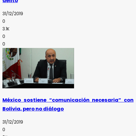
delito
31/12/2019
0
3.1K
0
0
México sostiene “comunicación necesaria” con
Bolivia, pero no diálogo
31/12/2019
0