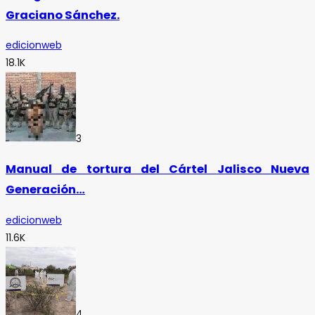
Graciano Sánchez.
edicionweb
18.1K
3
Manual de tortura del Cártel Jalisco Nueva
Generación…
edicionweb
11.6K
4