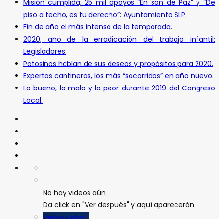
Misión cumplida, 25 mil apoyos “En son de Paz” y “De
piso a techo, es tu derecho”: Ayuntamiento SLP.
Fin de año el más intenso de la temporada.
2020, año de la erradicación del trabajo infantil:
Legisladores.
Potosinos hablan de sus deseos y propósitos para 2020.
Expertos cantineros, los más “socorridos” en año nuevo.
Lo bueno, lo malo y lo peor durante 2019 del Congreso
Local.
No hay videos aún
Da click en "Ver después" y aquí aparecerán
Verlos todos