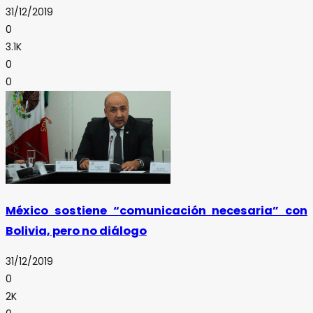
31/12/2019
0
3.1K
0
0
México sostiene “comunicación necesaria” con
Bolivia, pero no diálogo
31/12/2019
0
2K