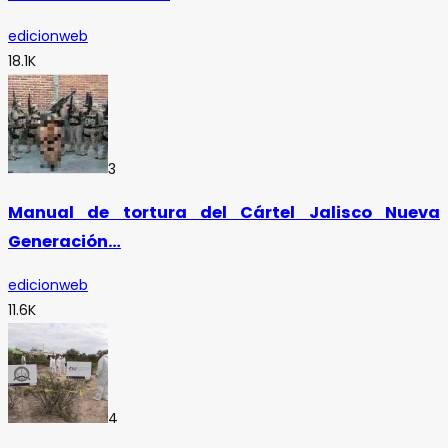
edicionweb
18.1K
3
Manual de tortura del Cártel Jalisco Nueva
Generación…
edicionweb
11.6K
4