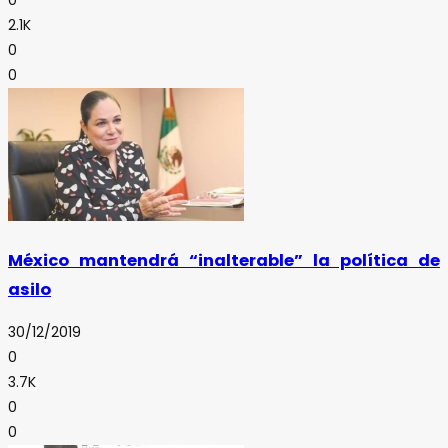
0
2.1K
0
0
México mantendrá “inalterable” la política de
asilo
30/12/2019
0
3.7K
0
0