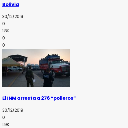
Bolivia
30/12/2019
0
1.8K
0
0
El INM arresta a 276 “polleros”
30/12/2019
0
1.9K