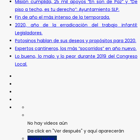
Misión cumplida, 25 mil apoyos “En son de Paz” y “De
piso a techo, es tu derecho”: Ayuntamiento SLP.
Fin de año el más intenso de la temporada.
2020, año de la erradicación del trabajo infantil:
Legisladores.
Potosinos hablan de sus deseos y propósitos para 2020.
Expertos cantineros, los más “socorridos” en año nuevo.
Lo bueno, lo malo y lo peor durante 2019 del Congreso
Local.
No hay videos aún
Da click en "Ver después" y aquí aparecerán
Verlos todos