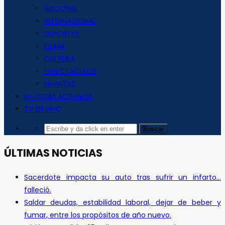
NACIONAL
INTERNACIONAL
DEPORTES
CLIMA
CULTURA
ESPECTACULOS
FINANZAS
NOTICIAS ACTUALES
TV EN VIVO
ÚLTIMAS NOTICIAS
Sacerdote impacta su auto tras sufrir un infarto…
falleció.
Saldar deudas, estabilidad laboral, dejar de beber y
fumar, entre los propósitos de año nuevo.