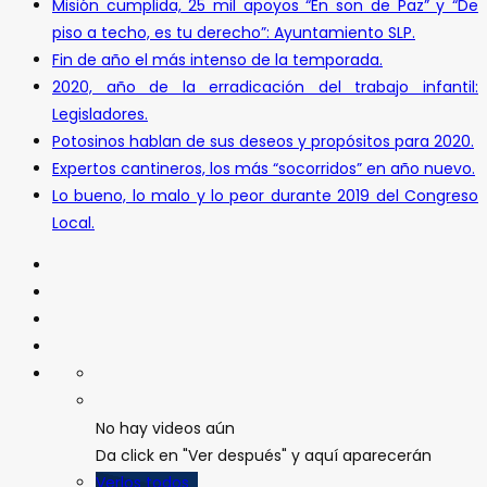
Misión cumplida, 25 mil apoyos “En son de Paz” y “De
piso a techo, es tu derecho”: Ayuntamiento SLP.
Fin de año el más intenso de la temporada.
2020, año de la erradicación del trabajo infantil:
Legisladores.
Potosinos hablan de sus deseos y propósitos para 2020.
Expertos cantineros, los más “socorridos” en año nuevo.
Lo bueno, lo malo y lo peor durante 2019 del Congreso
Local.
No hay videos aún
Da click en "Ver después" y aquí aparecerán
Verlos todos