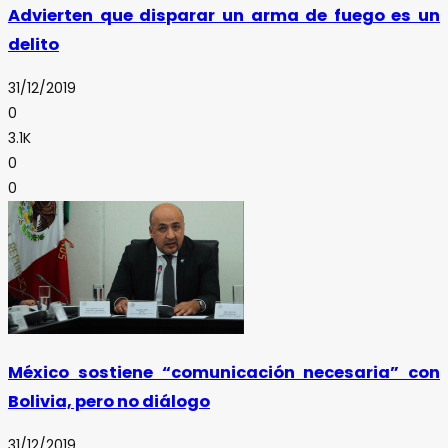
Advierten que disparar un arma de fuego es un
delito
31/12/2019
0
3.1K
0
0
México sostiene “comunicación necesaria” con
Bolivia, pero no diálogo
31/12/2019