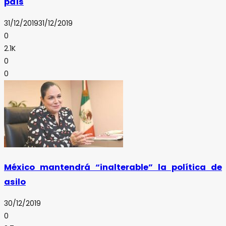
país
31/12/2019
31/12/2019
0
2.1K
0
0
México mantendrá “inalterable” la política de
asilo
30/12/2019
0