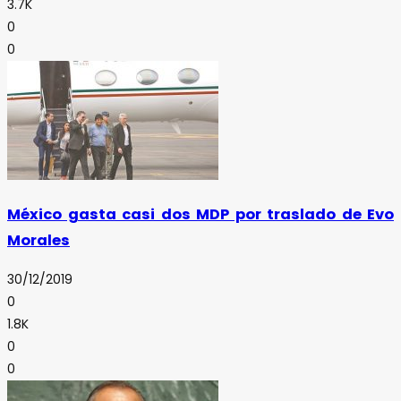
3.7K
0
0
México gasta casi dos MDP por traslado de Evo
Morales
30/12/2019
0
1.8K
0
0