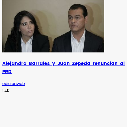
Alejandra Barrales y Juan Zepeda renuncian al
PRD
edicionweb
1.4K