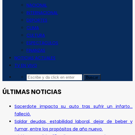
NACIONAL
INTERNACIONAL
DEPORTES
CLIMA
CULTURA
ESPECTACULOS
FINANZAS
NOTICIAS ACTUALES
TV EN VIVO
ÚLTIMAS NOTICIAS
Sacerdote impacta su auto tras sufrir un infarto…
falleció.
Saldar deudas, estabilidad laboral, dejar de beber y
fumar, entre los propósitos de año nuevo.