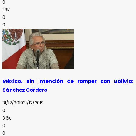
0
1.9K
0
0
México, sin intención de romper con Bolivia:
Sánchez Cordero
31/12/2019
31/12/2019
0
3.6K
0
0