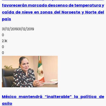
favorecerán marcado descenso de temperatura y
caída de nieve en zonas del Noroeste y Norte del
país
31/12/2019
31/12/2019
0
2.1K
0
0
México mantendrá “inalterable” la política de
asilo