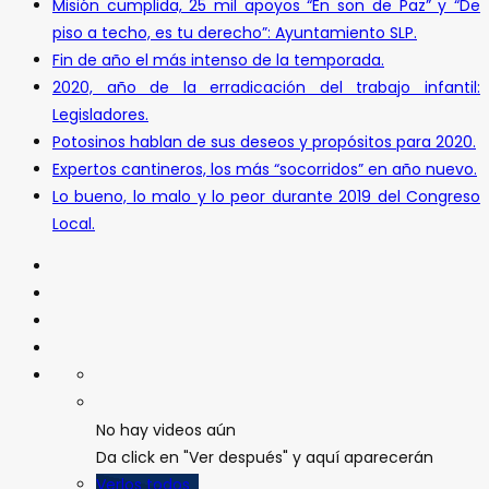
Misión cumplida, 25 mil apoyos “En son de Paz” y “De
piso a techo, es tu derecho”: Ayuntamiento SLP.
Fin de año el más intenso de la temporada.
2020, año de la erradicación del trabajo infantil:
Legisladores.
Potosinos hablan de sus deseos y propósitos para 2020.
Expertos cantineros, los más “socorridos” en año nuevo.
Lo bueno, lo malo y lo peor durante 2019 del Congreso
Local.
No hay videos aún
Da click en "Ver después" y aquí aparecerán
Verlos todos