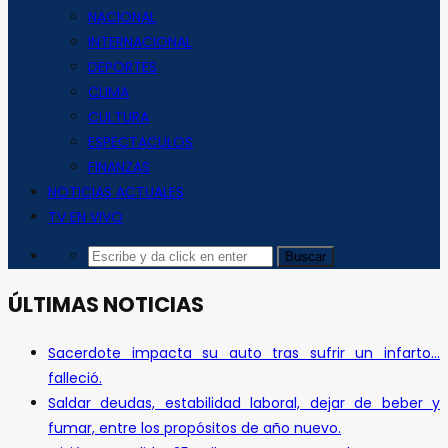
NACIONAL
INTERNACIONAL
DEPORTES
CLIMA
CULTURA
ESPECTACULOS
FINANZAS
NOTICIAS ACTUALES
TV EN VIVO
ÚLTIMAS NOTICIAS
Sacerdote impacta su auto tras sufrir un infarto…
falleció.
Saldar deudas, estabilidad laboral, dejar de beber y
fumar, entre los propósitos de año nuevo.