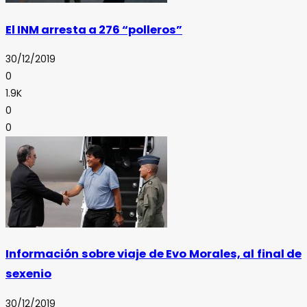
El INM arresta a 276 “polleros”
30/12/2019
0
1.9K
0
0
Información sobre viaje de Evo Morales, al final de
sexenio
30/12/2019