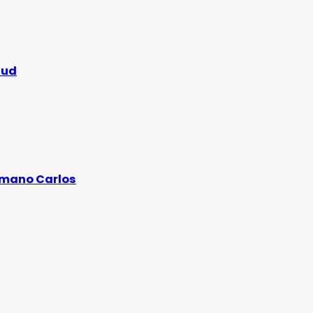
lud
ermano Carlos