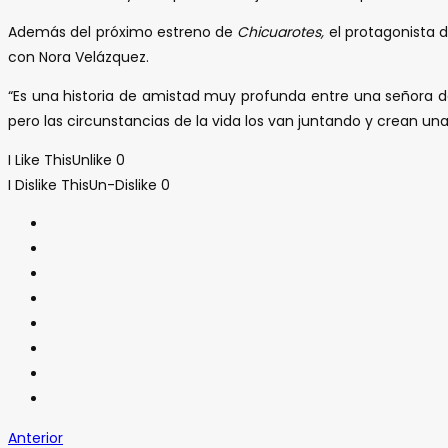
Además del próximo estreno de
Chicuarotes,
el protagonista de
con Nora Velázquez.
“Es una historia de amistad muy profunda entre una señora de
pero las circunstancias de la vida los van juntando y crean una
I Like This
Unlike
0
I Dislike This
Un-Dislike
0
Anterior