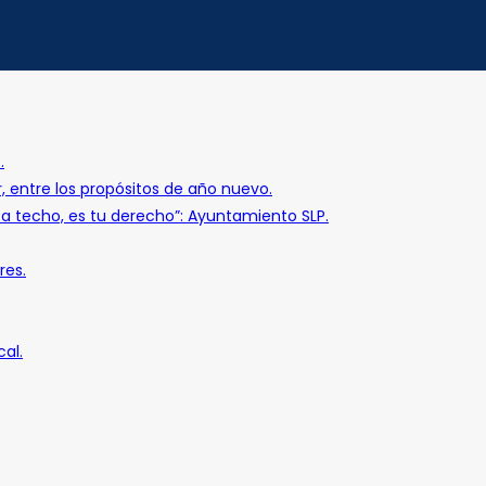
.
r, entre los propósitos de año nuevo.
o a techo, es tu derecho”: Ayuntamiento SLP.
res.
al.