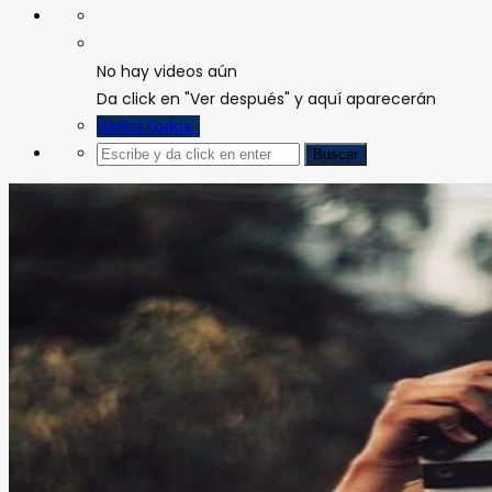
No hay videos aún
Da click en "Ver después" y aquí aparecerán
Verlos todos