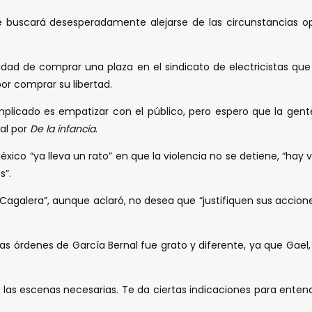
e buscará desesperadamente alejarse de las circunstancias opr
dad de comprar una plaza en el sindicato de electricistas que 
or comprar su libertad.
complicado es empatizar con el público, pero espero que la gen
al por
De la infancia
.
ico “ya lleva un rato” en que la violencia no se detiene, “hay v
s”.
agalera”, aunque aclaró, no desea que “justifiquen sus accion
s órdenes de García Bernal fue grato y diferente, ya que Gael, a
en las escenas necesarias. Te da ciertas indicaciones para enten