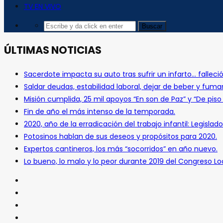
TV EN VIVO
ÚLTIMAS NOTICIAS
Sacerdote impacta su auto tras sufrir un infarto… falleció
Saldar deudas, estabilidad laboral, dejar de beber y fuma
Misión cumplida, 25 mil apoyos “En son de Paz” y “De pis
Fin de año el más intenso de la temporada.
2020, año de la erradicación del trabajo infantil: Legislado
Potosinos hablan de sus deseos y propósitos para 2020.
Expertos cantineros, los más “socorridos” en año nuevo.
Lo bueno, lo malo y lo peor durante 2019 del Congreso Loc