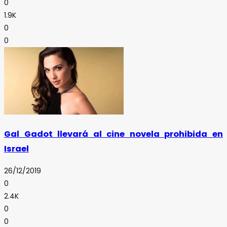
0
1.9K
0
0
Gal Gadot llevará al cine novela prohibida en
Israel
26/12/2019
0
2.4K
0
0