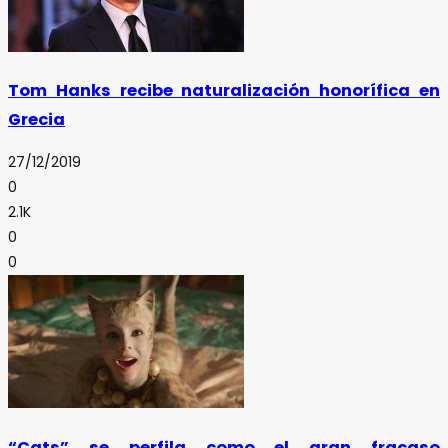
Tom Hanks recibe naturalización honorífica en
Grecia
27/12/2019
0
2.1K
0
0
“Cats” se perfila como el gran fracaso