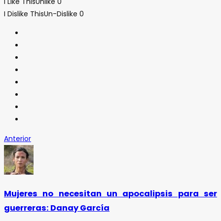
I Like This
Unlike
0
I Dislike This
Un-Dislike
0
Anterior
Mujeres no necesitan un apocalipsis para ser
guerreras: Danay García