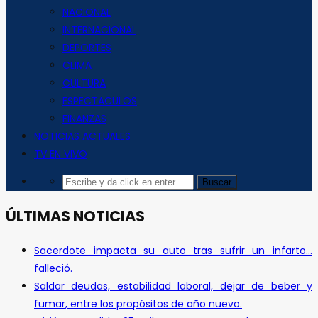
NACIONAL
INTERNACIONAL
DEPORTES
CLIMA
CULTURA
ESPECTACULOS
FINANZAS
NOTICIAS ACTUALES
TV EN VIVO
ÚLTIMAS NOTICIAS
Sacerdote impacta su auto tras sufrir un infarto…
falleció.
Saldar deudas, estabilidad laboral, dejar de beber y
fumar, entre los propósitos de año nuevo.