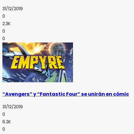
31/12/2019
0
2.3K
0
0
“Avengers” y “Fantastic Four” se unirán en cómic
31/12/2019
0
6.2K
0