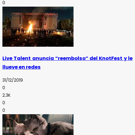
0
Live Talent anuncia “reembolso” del KnotFest y le
llueve en redes
31/12/2019
0
2.3K
0
0