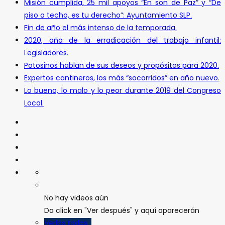
Misión cumplida, 25 mil apoyos “En son de Paz” y “De
piso a techo, es tu derecho”: Ayuntamiento SLP.
Fin de año el más intenso de la temporada.
2020, año de la erradicación del trabajo infantil:
Legisladores.
Potosinos hablan de sus deseos y propósitos para 2020.
Expertos cantineros, los más “socorridos” en año nuevo.
Lo bueno, lo malo y lo peor durante 2019 del Congreso
Local.
No hay videos aún
Da click en "Ver después" y aquí aparecerán
Verlos todos