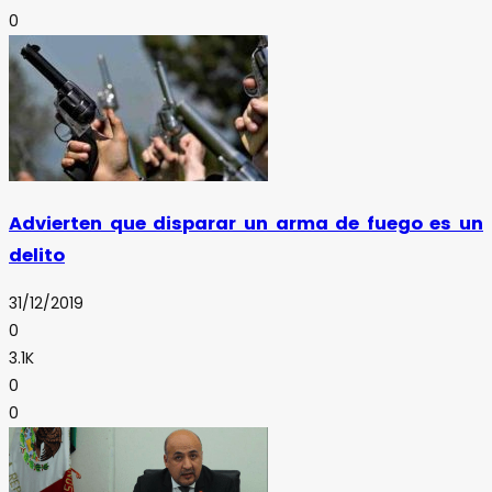
0
Advierten que disparar un arma de fuego es un
delito
31/12/2019
0
3.1K
0
0