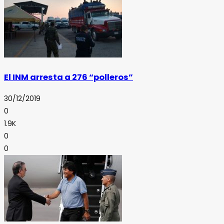
El INM arresta a 276 “polleros”
30/12/2019
0
1.9K
0
0