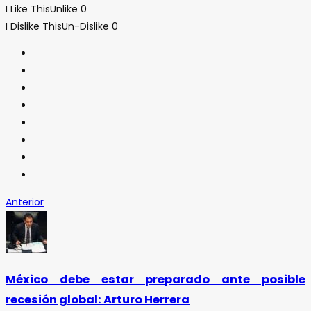
I Like This
Unlike
0
I Dislike This
Un-Dislike
0
Anterior
México debe estar preparado ante posible
recesión global: Arturo Herrera