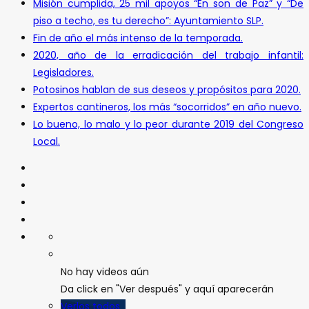
Misión cumplida, 25 mil apoyos “En son de Paz” y “De
piso a techo, es tu derecho”: Ayuntamiento SLP.
Fin de año el más intenso de la temporada.
2020, año de la erradicación del trabajo infantil:
Legisladores.
Potosinos hablan de sus deseos y propósitos para 2020.
Expertos cantineros, los más “socorridos” en año nuevo.
Lo bueno, lo malo y lo peor durante 2019 del Congreso
Local.
No hay videos aún
Da click en "Ver después" y aquí aparecerán
Verlos todos