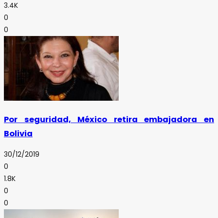
3.4K
0
0
Por seguridad, México retira embajadora en
Bolivia
30/12/2019
0
1.8K
0
0