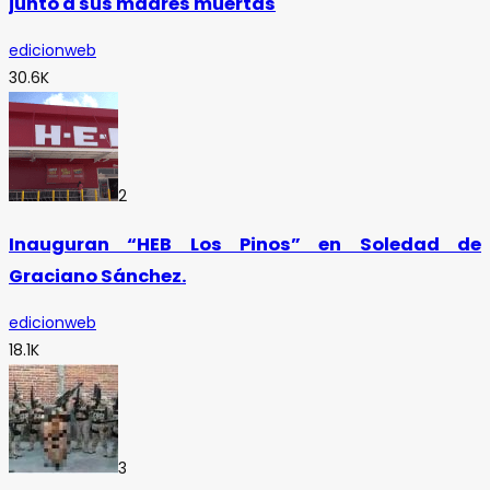
junto a sus madres muertas
edicionweb
30.6K
2
Inauguran “HEB Los Pinos” en Soledad de
Graciano Sánchez.
edicionweb
18.1K
3