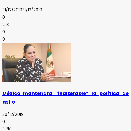
31/12/2019
31/12/2019
0
2.1K
0
0
México mantendrá “inalterable” la política de
asilo
30/12/2019
0
3.7K