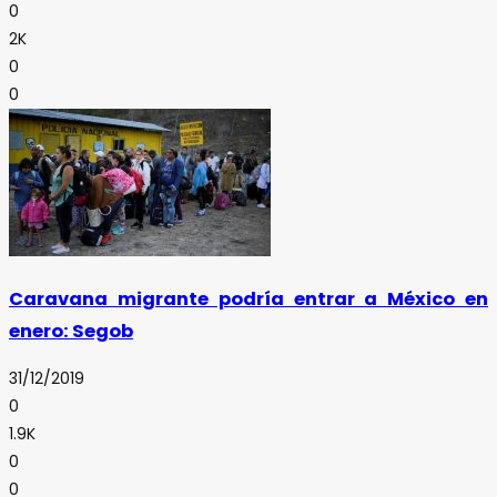
0
2K
0
0
Caravana migrante podría entrar a México en
enero: Segob
31/12/2019
0
1.9K
0
0