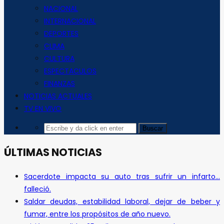
NACIONAL
INTERNACIONAL
DEPORTES
CLIMA
CULTURA
ESPECTACULOS
FINANZAS
NOTICIAS ACTUALES
TV EN VIVO
ÚLTIMAS NOTICIAS
Sacerdote impacta su auto tras sufrir un infarto…
falleció.
Saldar deudas, estabilidad laboral, dejar de beber y
fumar, entre los propósitos de año nuevo.