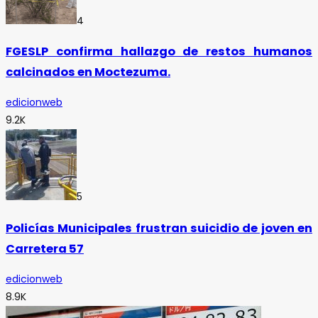
4
FGESLP confirma hallazgo de restos humanos
calcinados en Moctezuma.
edicionweb
9.2K
5
Policías Municipales frustran suicidio de joven en
Carretera 57
edicionweb
8.9K