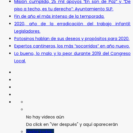
Misión cumplida, 25 mil apoyos “En son de Paz” y “De
piso a techo, es tu derecho”: Ayuntamiento SLP.
Fin de año el más intenso de la temporada.
2020, año de la erradicación del trabajo infantil:
Legisladores.
Potosinos hablan de sus deseos y propósitos para 2020.
Expertos cantineros, los más “socorridos” en año nuevo.
Lo bueno, lo malo y lo peor durante 2019 del Congreso
Local.
No hay videos aún
Da click en "Ver después" y aquí aparecerán
Verlos todos