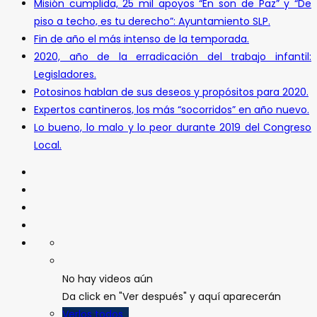
Misión cumplida, 25 mil apoyos “En son de Paz” y “De
piso a techo, es tu derecho”: Ayuntamiento SLP.
Fin de año el más intenso de la temporada.
2020, año de la erradicación del trabajo infantil:
Legisladores.
Potosinos hablan de sus deseos y propósitos para 2020.
Expertos cantineros, los más “socorridos” en año nuevo.
Lo bueno, lo malo y lo peor durante 2019 del Congreso
Local.
No hay videos aún
Da click en "Ver después" y aquí aparecerán
Verlos todos