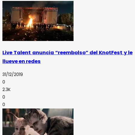
Live Talent anuncia “reembolso” del KnotFest y le
llueve en redes
31/12/2019
0
2.3K
0
0