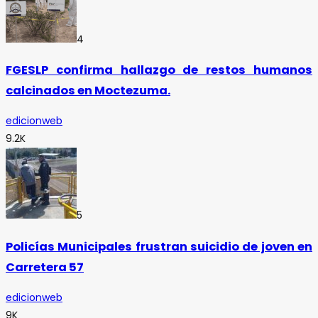
4
FGESLP confirma hallazgo de restos humanos
calcinados en Moctezuma.
edicionweb
9.2K
5
Policías Municipales frustran suicidio de joven en
Carretera 57
edicionweb
9K