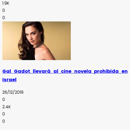
1.9K
0
0
Gal Gadot llevará al cine novela prohibida en
Israel
26/12/2019
0
2.4K
0
0