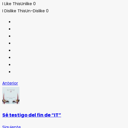
I Like This
Unlike
0
I Dislike This
Un-Dislike
0
Anterior
Sé testigo del fin de “IT”
Siguiente