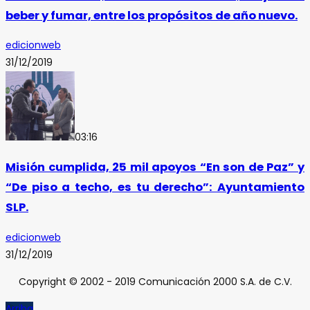
beber y fumar, entre los propósitos de año nuevo.
edicionweb
31/12/2019
03:16
Misión cumplida, 25 mil apoyos “En son de Paz” y
“De piso a techo, es tu derecho”: Ayuntamiento
SLP.
edicionweb
31/12/2019
Copyright © 2002 - 2019 Comunicación 2000 S.A. de C.V.
Arriba