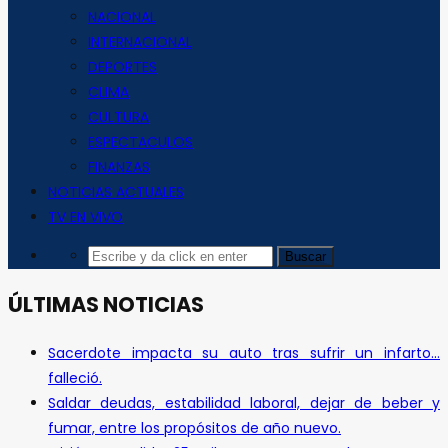
NACIONAL
INTERNACIONAL
DEPORTES
CLIMA
CULTURA
ESPECTACULOS
FINANZAS
NOTICIAS ACTUALES
TV EN VIVO
ÚLTIMAS NOTICIAS
Sacerdote impacta su auto tras sufrir un infarto…
falleció.
Saldar deudas, estabilidad laboral, dejar de beber y
fumar, entre los propósitos de año nuevo.