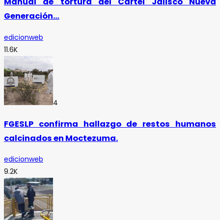
Manual de tortura del Cártel Jalisco Nueva
Generación…
edicionweb
11.6K
4
FGESLP confirma hallazgo de restos humanos
calcinados en Moctezuma.
edicionweb
9.2K