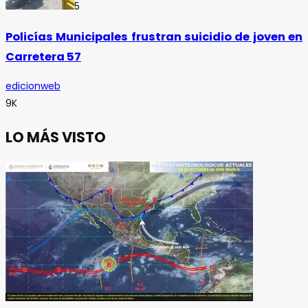
5
Policías Municipales frustran suicidio de joven en
Carretera 57
edicionweb
9K
LO MÁS VISTO