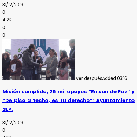
31/12/2019
0
4.2K
0
0
Ver después
Added
03:16
Misión cumplida, 25 mil apoyos “En son de Paz” y
“De piso a techo, es tu derecho”: Ayuntamiento
SLP.
31/12/2019
0