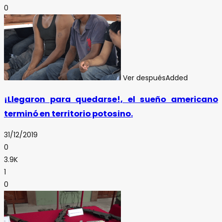
0
Ver después
Added
¡Llegaron para quedarse!, el sueño americano
terminó en territorio potosino.
31/12/2019
0
3.9K
1
0