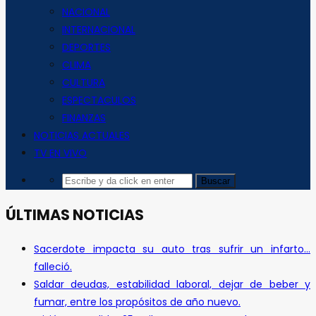
NACIONAL
INTERNACIONAL
DEPORTES
CLIMA
CULTURA
ESPECTACULOS
FINANZAS
NOTICIAS ACTUALES
TV EN VIVO
ÚLTIMAS NOTICIAS
Sacerdote impacta su auto tras sufrir un infarto…
falleció.
Saldar deudas, estabilidad laboral, dejar de beber y
fumar, entre los propósitos de año nuevo.