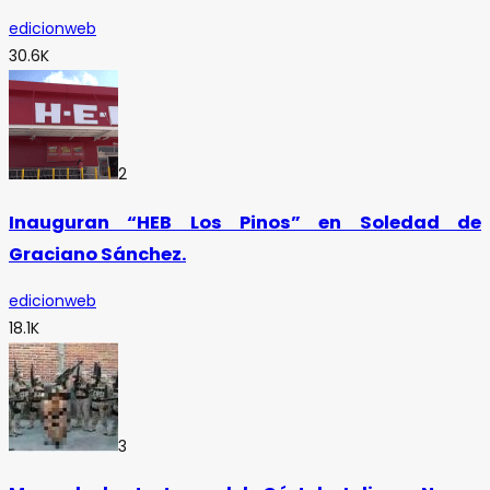
edicionweb
30.6K
2
Inauguran “HEB Los Pinos” en Soledad de
Graciano Sánchez.
edicionweb
18.1K
3