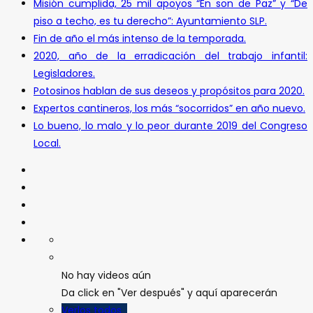
Misión cumplida, 25 mil apoyos “En son de Paz” y “De
piso a techo, es tu derecho”: Ayuntamiento SLP.
Fin de año el más intenso de la temporada.
2020, año de la erradicación del trabajo infantil:
Legisladores.
Potosinos hablan de sus deseos y propósitos para 2020.
Expertos cantineros, los más “socorridos” en año nuevo.
Lo bueno, lo malo y lo peor durante 2019 del Congreso
Local.
No hay videos aún
Da click en "Ver después" y aquí aparecerán
Verlos todos