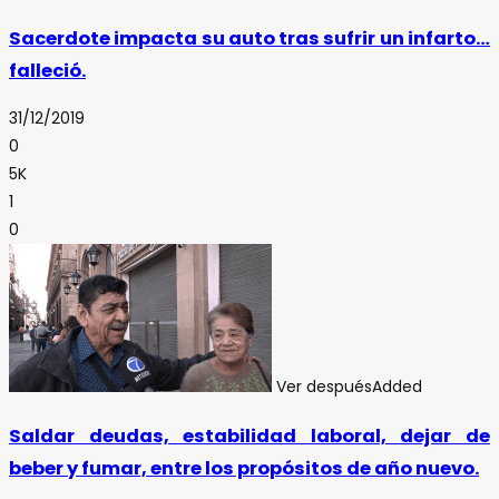
Sacerdote impacta su auto tras sufrir un infarto…
falleció.
31/12/2019
0
5K
1
0
Ver después
Added
Saldar deudas, estabilidad laboral, dejar de
beber y fumar, entre los propósitos de año nuevo.