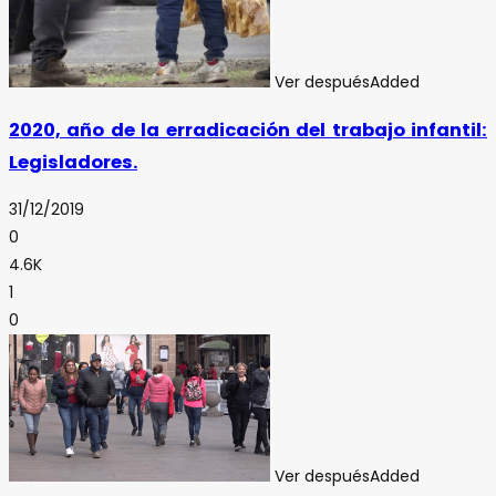
Ver después
Added
2020, año de la erradicación del trabajo infantil:
Legisladores.
31/12/2019
0
4.6K
1
0
Ver después
Added