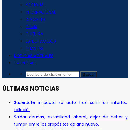
NACIONAL
INTERNACIONAL
DEPORTES
CLIMA
CULTURA
ESPECTACULOS
FINANZAS
NOTICIAS ACTUALES
TV EN VIVO
ÚLTIMAS NOTICIAS
Sacerdote impacta su auto tras sufrir un infarto…
falleció.
Saldar deudas, estabilidad laboral, dejar de beber y
fumar, entre los propósitos de año nuevo.