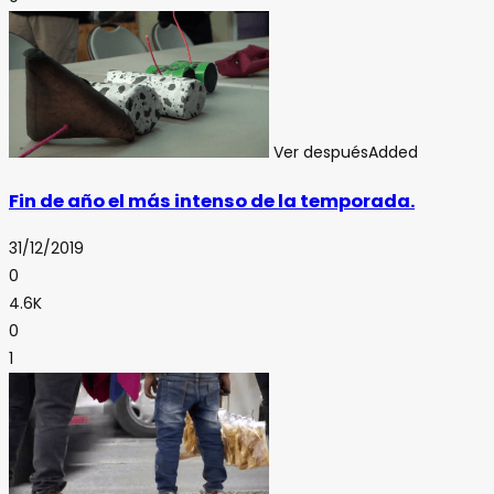
Ver después
Added
Fin de año el más intenso de la temporada.
31/12/2019
0
4.6K
0
1