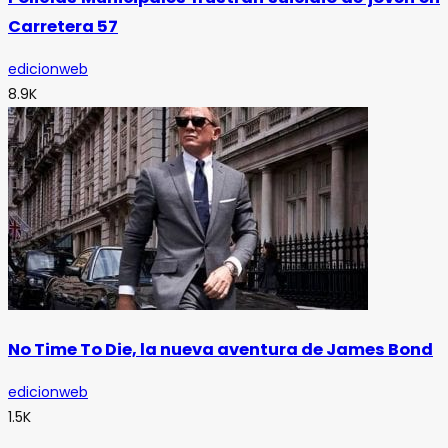
Carretera 57
edicionweb
8.9K
No Time To Die, la nueva aventura de James Bond
edicionweb
1.5K