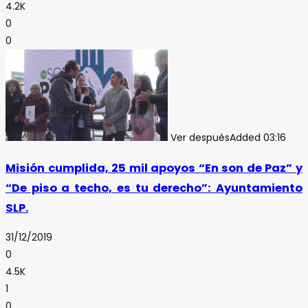
4.2K
0
0
Ver después
Added
03:16
Misión cumplida, 25 mil apoyos “En son de Paz” y
“De piso a techo, es tu derecho”: Ayuntamiento
SLP.
31/12/2019
0
4.5K
1
0