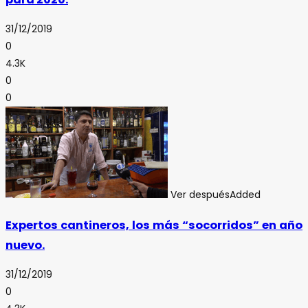
31/12/2019
0
4.3K
0
0
Ver después
Added
Expertos cantineros, los más “socorridos” en año
nuevo.
31/12/2019
0