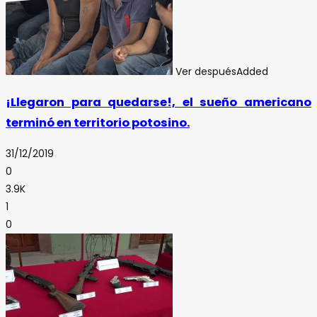
Ver después
Added
¡Llegaron para quedarse!, el sueño americano
terminó en territorio potosino.
31/12/2019
0
3.9K
1
0