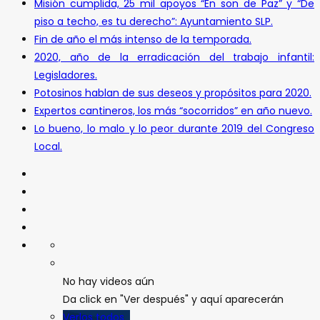
Misión cumplida, 25 mil apoyos “En son de Paz” y “De
piso a techo, es tu derecho”: Ayuntamiento SLP.
Fin de año el más intenso de la temporada.
2020, año de la erradicación del trabajo infantil:
Legisladores.
Potosinos hablan de sus deseos y propósitos para 2020.
Expertos cantineros, los más “socorridos” en año nuevo.
Lo bueno, lo malo y lo peor durante 2019 del Congreso
Local.
No hay videos aún
Da click en "Ver después" y aquí aparecerán
Verlos todos