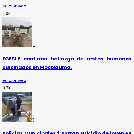
edicionweb
11.6K
4
FGESLP confirma hallazgo de restos humanos
calcinados en Moctezuma.
edicionweb
9.2K
5
Policías Municipales frustran suicidio de joven en