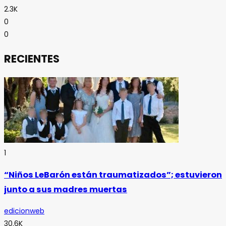
2.3K
0
0
RECIENTES
1
“Niños LeBarón están traumatizados”; estuvieron
junto a sus madres muertas
edicionweb
30.6K