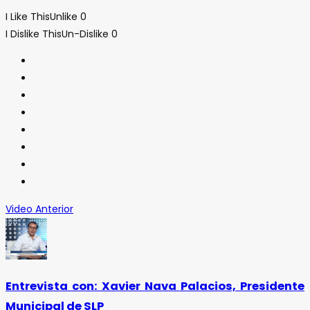
I Like This
Unlike
0
I Dislike This
Un-Dislike
0
Video Anterior
Entrevista con: Xavier Nava Palacios, Presidente
Municipal de SLP