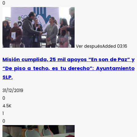
0
Ver después
Added
03:16
Misión cumplida, 25 mil apoyos “En son de Paz” y
“De piso a techo, es tu derecho”: Ayuntamiento
SLP.
31/12/2019
0
4.5K
1
0