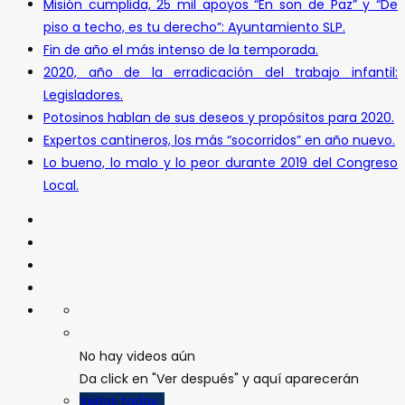
Misión cumplida, 25 mil apoyos “En son de Paz” y “De
piso a techo, es tu derecho”: Ayuntamiento SLP.
Fin de año el más intenso de la temporada.
2020, año de la erradicación del trabajo infantil:
Legisladores.
Potosinos hablan de sus deseos y propósitos para 2020.
Expertos cantineros, los más “socorridos” en año nuevo.
Lo bueno, lo malo y lo peor durante 2019 del Congreso
Local.
No hay videos aún
Da click en "Ver después" y aquí aparecerán
Verlos todos