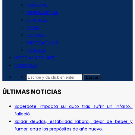
NACIONAL
INTERNACIONAL
DEPORTES
CLIMA
CULTURA
ESPECTACULOS
FINANZAS
NOTICIAS ACTUALES
TV EN VIVO
ÚLTIMAS NOTICIAS
Sacerdote impacta su auto tras sufrir un infarto…
falleció.
Saldar deudas, estabilidad laboral, dejar de beber y
fumar, entre los propósitos de año nuevo.