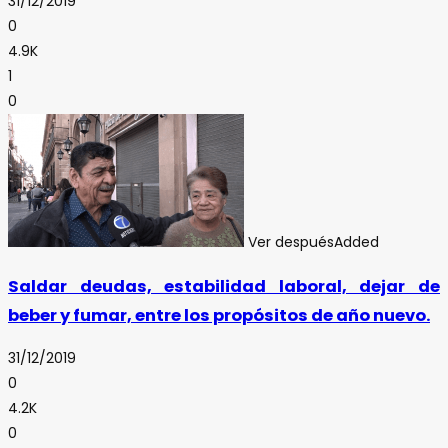
31/12/2019
0
4.9K
1
0
Ver después
Added
Saldar deudas, estabilidad laboral, dejar de
beber y fumar, entre los propósitos de año nuevo.
31/12/2019
0
4.2K
0