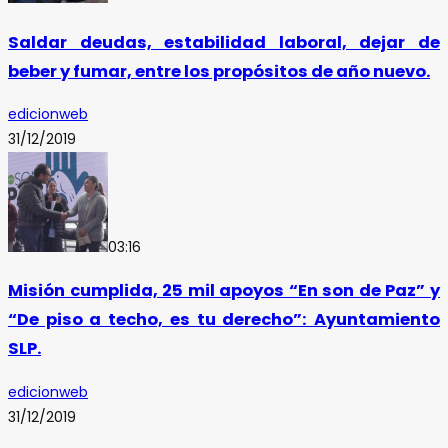
Saldar deudas, estabilidad laboral, dejar de
beber y fumar, entre los propósitos de año nuevo.
edicionweb
31/12/2019
03:16
Misión cumplida, 25 mil apoyos “En son de Paz” y
“De piso a techo, es tu derecho”: Ayuntamiento
SLP.
edicionweb
31/12/2019