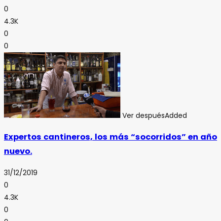
0
4.3K
0
0
Ver después
Added
Expertos cantineros, los más “socorridos” en año
nuevo.
31/12/2019
0
4.3K
0