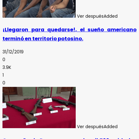
Ver después
Added
¡Llegaron para quedarse!, el sueño americano
terminó en territorio potosino.
31/12/2019
0
3.9K
1
0
Ver después
Added