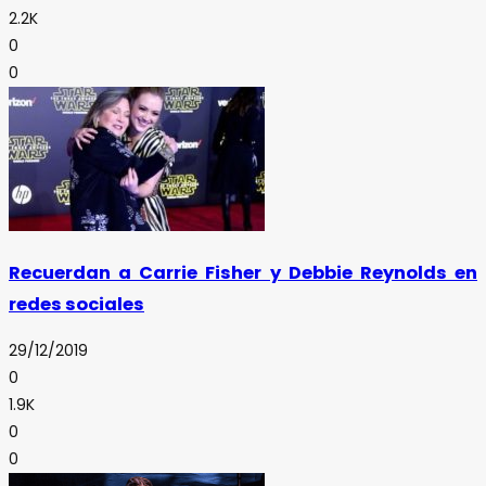
2.2K
0
0
Recuerdan a Carrie Fisher y Debbie Reynolds en
redes sociales
29/12/2019
0
1.9K
0
0