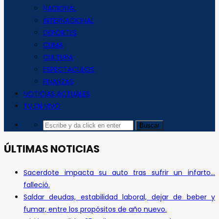
NACIONAL
INTERNACIONAL
DEPORTES
CLIMA
CULTURA
ESPECTACULOS
FINANZAS
NOTICIAS ACTUALES
TV EN VIVO
ÚLTIMAS NOTICIAS
Sacerdote impacta su auto tras sufrir un infarto…
falleció.
Saldar deudas, estabilidad laboral, dejar de beber y
fumar, entre los propósitos de año nuevo.