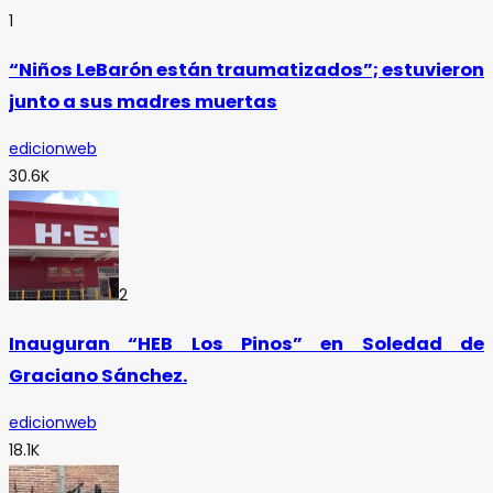
1
“Niños LeBarón están traumatizados”; estuvieron
junto a sus madres muertas
edicionweb
30.6K
2
Inauguran “HEB Los Pinos” en Soledad de
Graciano Sánchez.
edicionweb
18.1K