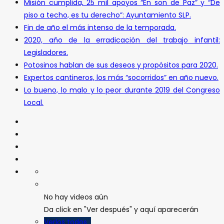
Misión cumplida, 25 mil apoyos “En son de Paz” y “De
piso a techo, es tu derecho”: Ayuntamiento SLP.
Fin de año el más intenso de la temporada.
2020, año de la erradicación del trabajo infantil:
Legisladores.
Potosinos hablan de sus deseos y propósitos para 2020.
Expertos cantineros, los más “socorridos” en año nuevo.
Lo bueno, lo malo y lo peor durante 2019 del Congreso
Local.
No hay videos aún
Da click en "Ver después" y aquí aparecerán
Verlos todos