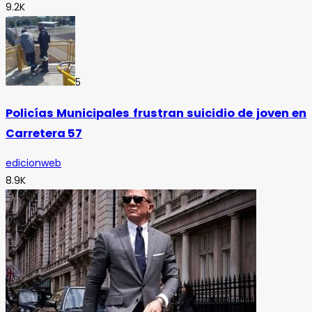
9.2K
5
Policías Municipales frustran suicidio de joven en
Carretera 57
edicionweb
8.9K