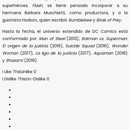
superhéroes,
Flash
, se tiene pensado incorporar a su
hermana Barbara Muschietti, como productora, y a la
guionista Hodson, quien escribió
Bumblebee
y
Birds of Prey
.
Hasta la fecha, el universo extendido de DC Comics está
conformado por:
Man of Steel
(2013),
Batman vs. Superman:
El origen de la justicia
(2016),
Suicide Squad
(2016),
Wonder
Woman
(2017),
La liga de la justicia
(2017),
Aquaman
(2018)
y
Shazam!
(2019).
I Like This
Unlike
0
I Dislike This
Un-Dislike
0