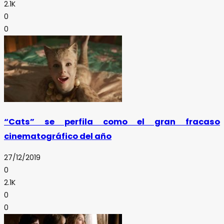
2.1K
0
0
“Cats” se perfila como el gran fracaso
cinematográfico del año
27/12/2019
0
2.1K
0
0