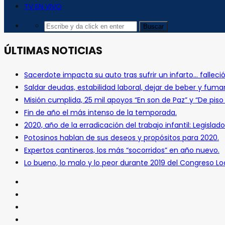
TV EN VIVO
ÚLTIMAS NOTICIAS
Sacerdote impacta su auto tras sufrir un infarto… falleció
Saldar deudas, estabilidad laboral, dejar de beber y fuma
Misión cumplida, 25 mil apoyos “En son de Paz” y “De pis
Fin de año el más intenso de la temporada.
2020, año de la erradicación del trabajo infantil: Legislado
Potosinos hablan de sus deseos y propósitos para 2020.
Expertos cantineros, los más “socorridos” en año nuevo.
Lo bueno, lo malo y lo peor durante 2019 del Congreso Loc