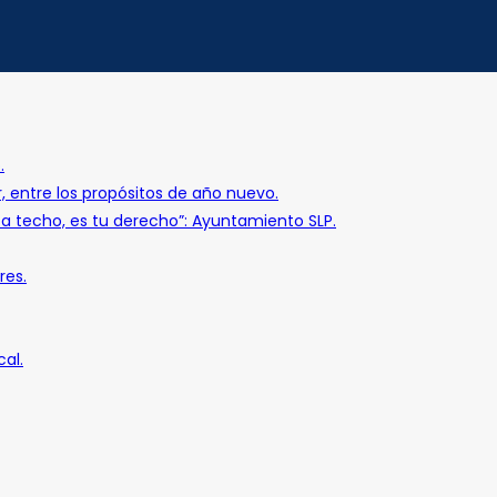
.
r, entre los propósitos de año nuevo.
o a techo, es tu derecho”: Ayuntamiento SLP.
res.
al.