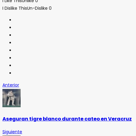
I Like This
Unlike
0
I Dislike This
Un-Dislike
0
Anterior
Aseguran tigre blanco durante cateo en Veracruz
Siguiente