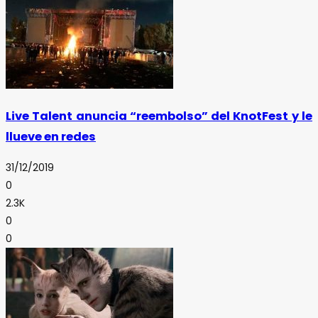
Live Talent anuncia “reembolso” del KnotFest y le
llueve en redes
31/12/2019
0
2.3K
0
0