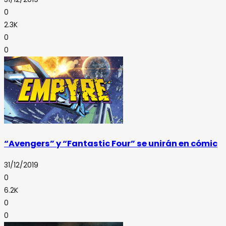
0
2.3K
0
0
“Avengers” y “Fantastic Four” se unirán en cómic
31/12/2019
0
6.2K
0
0