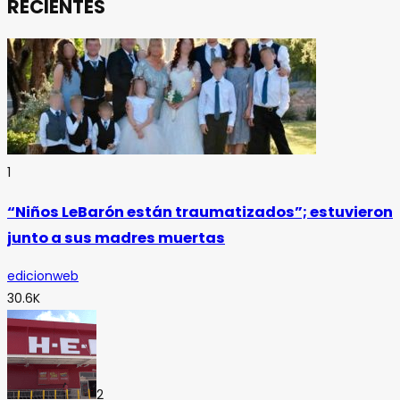
RECIENTES
1
“Niños LeBarón están traumatizados”; estuvieron
junto a sus madres muertas
edicionweb
30.6K
2