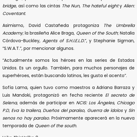
bridge,
así como las cintas
The Nun
,
The hateful eight
y
Alien:
Coventant
.
Asimismo, David Castañeda protagoniza
The Umbrella
Academy
; la brasileña Alice Braga,
Queen of the South
; Natalia
Córdova-Buckley,
Agents of S.H.I.E.L.D.
”, y Stephanie Sigman,
“S.W.A.T.”, por mencionar algunos.
“Actualmente somos los héroes en las series de Estados
Unidos. Es un orgullo. También, para muchos personajes de
superhéroes, están buscando latinos, les gusta el acento”.
Sofía Lama, quien tuvo como maestros a Adriana Barraza y
Luis Mandoki, protagonizó en fecha reciente
El secreto de
Selena
, además de participar en
NCIS: Los Ángeles
,
Chicago
P.D
,
Eva la trailera
,
Dueños del paraíso
,
Guerra de ídolos
y
Sin
senos no hay paraíso
. Próximamente aparecerá en la nueva
temporada de
Queen of the south
.