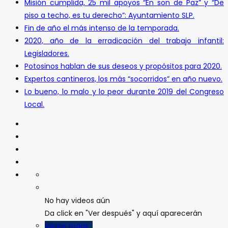
Misión cumplida, 25 mil apoyos “En son de Paz” y “De
piso a techo, es tu derecho”: Ayuntamiento SLP.
Fin de año el más intenso de la temporada.
2020, año de la erradicación del trabajo infantil:
Legisladores.
Potosinos hablan de sus deseos y propósitos para 2020.
Expertos cantineros, los más “socorridos” en año nuevo.
Lo bueno, lo malo y lo peor durante 2019 del Congreso
Local.
No hay videos aún
Da click en "Ver después" y aquí aparecerán
Verlos todos