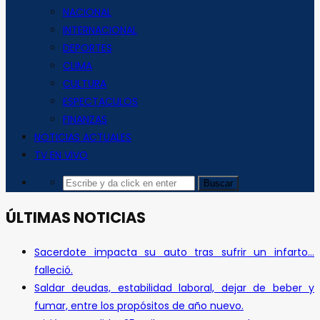
NACIONAL
INTERNACIONAL
DEPORTES
CLIMA
CULTURA
ESPECTACULOS
FINANZAS
NOTICIAS ACTUALES
TV EN VIVO
ÚLTIMAS NOTICIAS
Sacerdote impacta su auto tras sufrir un infarto…
falleció.
Saldar deudas, estabilidad laboral, dejar de beber y
fumar, entre los propósitos de año nuevo.