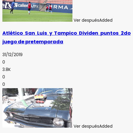
Ver después
Added
Atlético San Luis y Tampico Dividen puntos 2do
juego de pretemporada
31/12/2019
0
3.8K
0
0
Ver después
Added