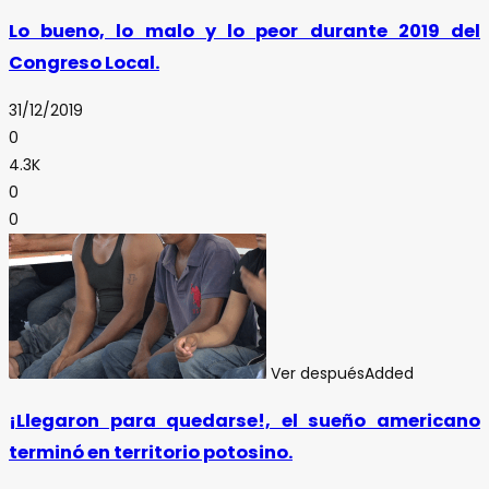
Lo bueno, lo malo y lo peor durante 2019 del
Congreso Local.
31/12/2019
0
4.3K
0
0
Ver después
Added
¡Llegaron para quedarse!, el sueño americano
terminó en territorio potosino.