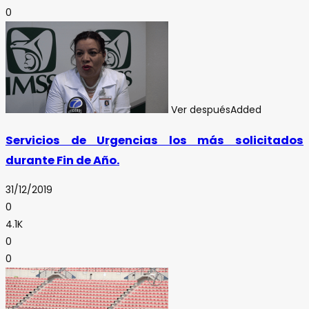
0
Ver después
Added
Servicios de Urgencias los más solicitados
durante Fin de Año.
31/12/2019
0
4.1K
0
0