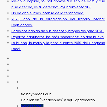
Misión cumplida, 25 mil apoyos “En son de Paz” y “De
piso a techo, es tu derecho”: Ayuntamiento SLP.
Fin de año el más intenso de la temporada.
2020, año de la erradicación del trabajo infantil:
Legisladores.
Potosinos hablan de sus deseos y propósitos para 2020.
Expertos cantineros, los más “socorridos” en año nuevo.
Lo bueno, lo malo y lo peor durante 2019 del Congreso
Local.
No hay videos aún
Da click en "Ver después" y aquí aparecerán
Verlos todos