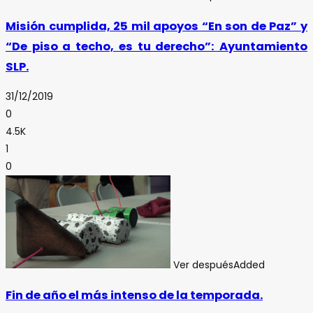
Misión cumplida, 25 mil apoyos “En son de Paz” y
“De piso a techo, es tu derecho”: Ayuntamiento
SLP.
31/12/2019
0
4.5K
1
0
Ver después
Added
Fin de año el más intenso de la temporada.