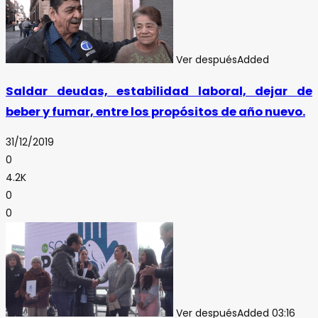
Ver después
Added
Saldar deudas, estabilidad laboral, dejar de
beber y fumar, entre los propósitos de año nuevo.
31/12/2019
0
4.2K
0
0
Ver después
Added
03:16