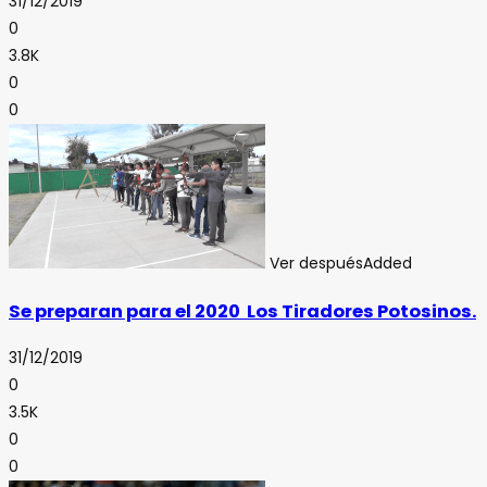
31/12/2019
0
3.8K
0
0
Ver después
Added
Se preparan para el 2020 Los Tiradores Potosinos.
31/12/2019
0
3.5K
0
0