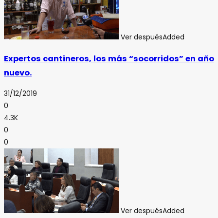
Ver después
Added
Expertos cantineros, los más “socorridos” en año
nuevo.
31/12/2019
0
4.3K
0
0
Ver después
Added