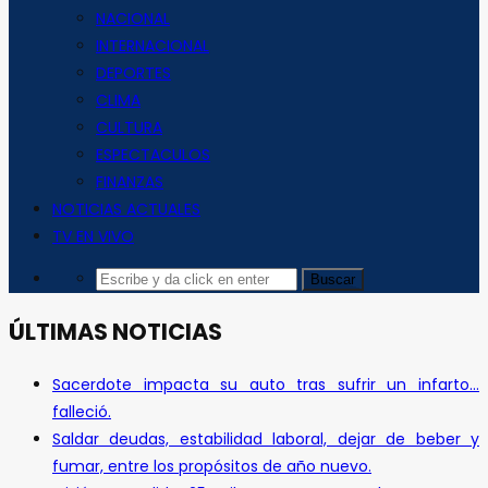
NACIONAL
INTERNACIONAL
DEPORTES
CLIMA
CULTURA
ESPECTACULOS
FINANZAS
NOTICIAS ACTUALES
TV EN VIVO
ÚLTIMAS NOTICIAS
Sacerdote impacta su auto tras sufrir un infarto…
falleció.
Saldar deudas, estabilidad laboral, dejar de beber y
fumar, entre los propósitos de año nuevo.