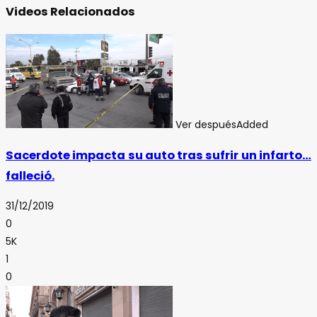
Videos Relacionados
Ver después
Added
Sacerdote impacta su auto tras sufrir un infarto…
falleció.
31/12/2019
0
5K
1
0